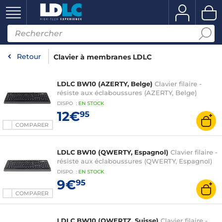
Retour
Clavier à membranes LDLC
LDLC BW10 (AZERTY, Belge)
Clavier filaire -
résiste aux éclaboussures (AZERTY, Belge)
DISPO
:
EN
STOCK
12€
95
COMPARER
LDLC BW10 (QWERTY, Espagnol)
Clavier filaire -
résiste aux éclaboussures (QWERTY, Espagnol)
DISPO
:
EN
STOCK
9€
95
COMPARER
LDLC BW10 (QWERTZ, Suisse)
Clavier filaire -