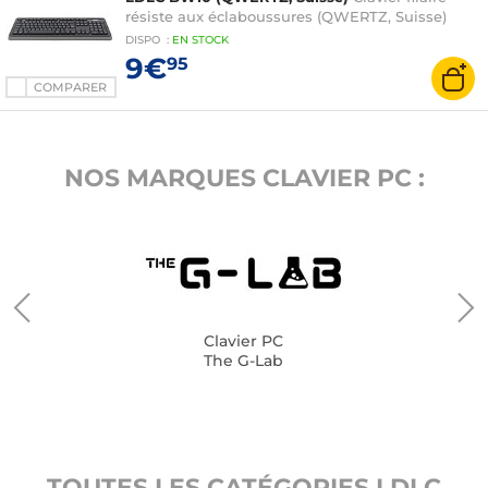
résiste aux éclaboussures (QWERTZ, Suisse)
DISPO
:
EN
STOCK
9€
95
COMPARER
NOS MARQUES CLAVIER PC :
Clavier PC
The G-Lab
TOUTES LES CATÉGORIES LDLC