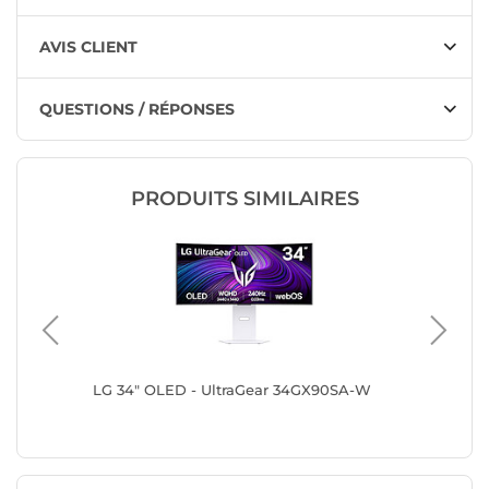
AVIS CLIENT
QUESTIONS / RÉPONSES
PRODUITS SIMILAIRES
34WCDG
LG 34" OLED - UltraGear 34GX90SA-W
LG 34" 