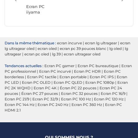
ASUS
Ecran PC
iiyama
Dans la même thématique :
ecran incurve
|
ecran lg ultragear
|
ecran
lg ultragear oled
|
ecran oled
|
ecran pc 39 pouces blanc
|
lg oled
|
lg
ultragear
|
ecran pc oled
|
lg 39
|
ecran ultragear oled
Tendances actuelles :
Ecran PC gamer
|
Ecran PC bureautique
|
Ecran
PC professionnel
|
Ecran PC incurvé
|
Ecran PC HDR
|
Ecran PC
borderless
|
Ecran PC tactile
|
Ecran portable
|
Ecran PC IPS
|
Ecran
PC LED
|
Ecran PC OLED
|
Ecran PC QLED
|
Ecran PC 1080p
|
Ecran
PC 2K WQHD
|
Ecran PC 4K
|
Écran PC 22 pouces
|
Ecran PC 24
pouces
|
Écran PC 27 pouces
|
Ecran PC 32 pouces
|
Ecran PC 16/9
|
Ecran PC 21/9
|
Ecran PC 32/9
|
Ecran PC 100 Hz
|
Ecran PC 120 Hz
|
Ecran PC 144 Hz
|
Ecran PC 240 Hz
|
Ecran PC 360 Hz
|
Ecran PC
HDMI 2.1
QUI SOMMES NOUS ?