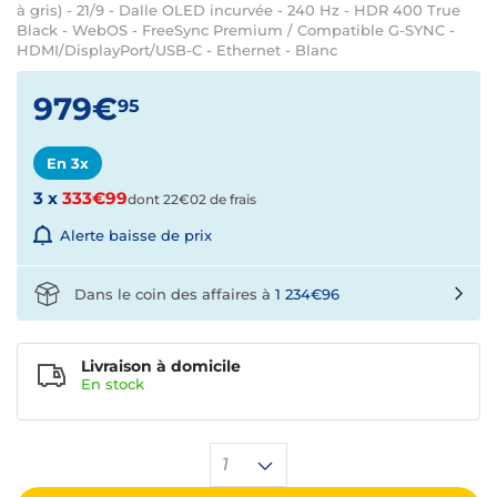
à gris) - 21/9 - Dalle OLED incurvée - 240 Hz - HDR 400 True
Black - WebOS - FreeSync Premium / Compatible G-SYNC -
HDMI/DisplayPort/USB-C - Ethernet - Blanc
979€
95
En 3x
3 x
333€99
dont 22€02 de frais
Alerte baisse de prix
Dans le coin des affaires à
1 234€96
Livraison à domicile
En
stock
1