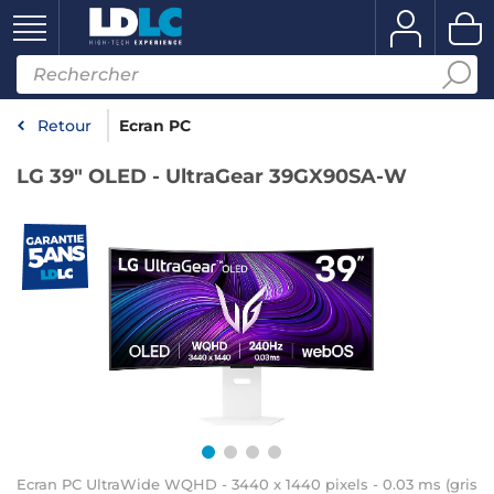
Retour
Ecran PC
LG 39" OLED - UltraGear 39GX90SA-W
Ecran PC UltraWide WQHD - 3440 x 1440 pixels - 0.03 ms (gris