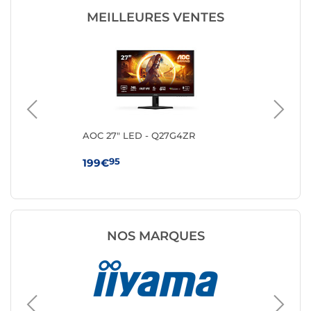
MEILLEURES VENTES
AOC 27" LED - Q27G4ZR
MS
95
199€
10
NOS MARQUES
Ecran P