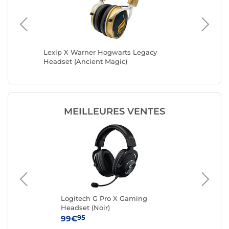
Lexip X Warner Hogwarts Legacy
SteelSer
Headset (Ancient Magic)
(Aqua)
MEILLEURES VENTES
Logitech G Pro X Gaming
Log
Headset (Noir)
Li
(No
95
99€
12