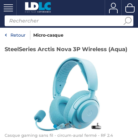
Retour
Micro-casque
SteelSeries Arctis Nova 3P Wireless (Aqua)
Casque gaming sans fil - circum-aural fermé - RF 2.4