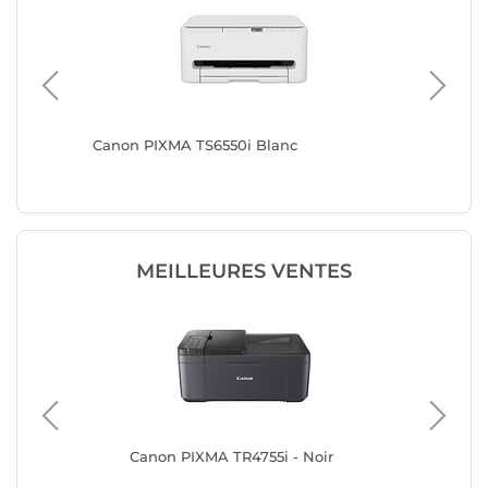
e
Canon PIXMA TS6550i Blanc
Canon P
MEILLEURES VENTES
Canon PIXMA TR4755i - Noir
Ep
22