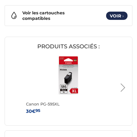
Voir les cartouches
VOIR
›
compatibles
PRODUITS ASSOCIÉS :
Canon PG-595XL
Canon P
95
95
30€
22€