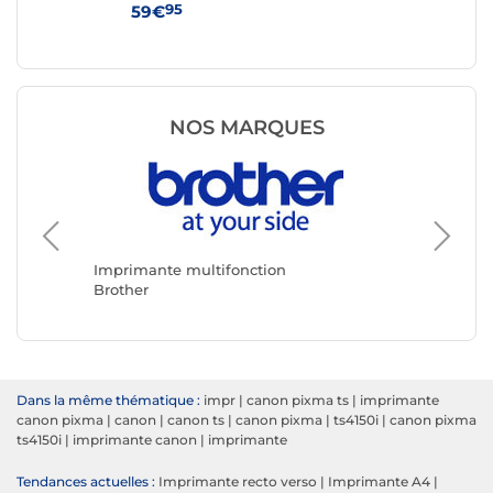
95
59€
59
NOS MARQUES
Imprima
HP
Imprimante multifonction
Brother
Dans la même thématique :
impr
|
canon pixma ts
|
imprimante
canon pixma
|
canon
|
canon ts
|
canon pixma
|
ts4150i
|
canon pixma
ts4150i
|
imprimante canon
|
imprimante
Tendances actuelles :
Imprimante recto verso
|
Imprimante A4
|