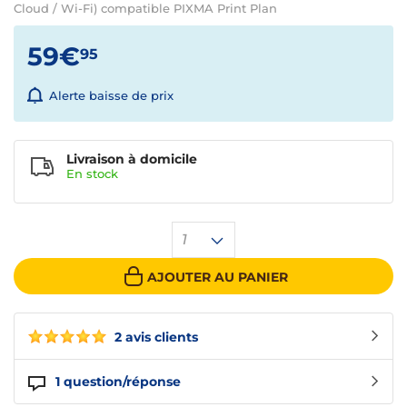
Cloud / Wi-Fi) compatible PIXMA Print Plan
59€
95
Alerte baisse de prix
Livraison à domicile
En
stock
1
AJOUTER AU PANIER
2 avis clients
1
question/réponse