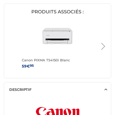
PRODUITS ASSOCIÉS :
Canon PIXMA TS4150i Blanc
Canon P
95
95
59€
74€
DESCRIPTIF