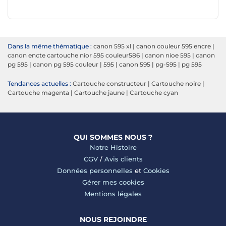
Dans la même thématique :
canon 595 xl
|
canon couleur 595 encre
|
canon encte cartouche nior 595 couleur586
|
canon nioe 595
|
canon
pg 595
|
canon pg 595 couleur
|
595
|
canon 595
|
pg-595
|
pg 595
Tendances actuelles :
Cartouche constructeur
|
Cartouche noire
|
Cartouche magenta
|
Cartouche jaune
|
Cartouche cyan
QUI SOMMES NOUS ?
Notre Histoire
CGV
/
Avis clients
Données personnelles
et
Cookies
Gérer mes cookies
Mentions légales
NOUS REJOINDRE