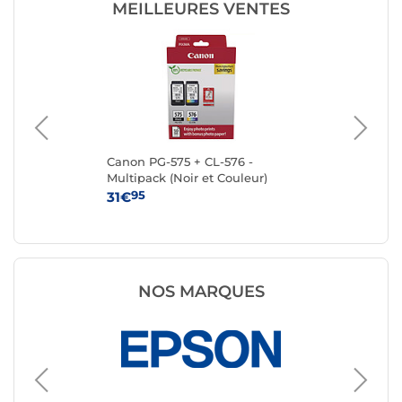
MEILLEURES VENTES
Canon PG-575 + CL-576 -
Ca
Multipack (Noir et Couleur)
95
31€
15
NOS MARQUES
Cartouc
Canon