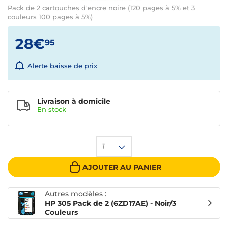
Pack de 2 cartouches d'encre noire (120 pages à 5% et 3
couleurs 100 pages à 5%)
28€
95
Alerte baisse de prix
Livraison à domicile
En
stock
1
AJOUTER AU PANIER
Autres modèles :
HP 305 Pack de 2 (6ZD17AE) - Noir/3
Couleurs