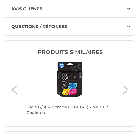
AVIS CLIENTS
QUESTIONS / RÉPONSES
PRODUITS SIMILAIRES
r/3
HP 302/304 Combo (B82L1AE) - Noir + 3
Canon P
Couleurs
Value P