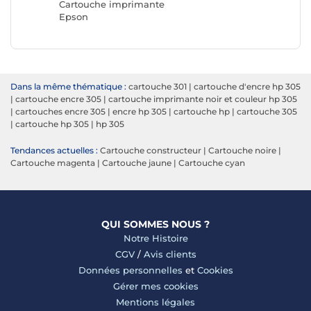
Cartouche imprimante
Epson
Dans la même thématique :
cartouche 301
|
cartouche d'encre hp 305
|
cartouche encre 305
|
cartouche imprimante noir et couleur hp 305
|
cartouches encre 305
|
encre hp 305
|
cartouche hp
|
cartouche 305
|
cartouche hp 305
|
hp 305
Tendances actuelles :
Cartouche constructeur
|
Cartouche noire
|
Cartouche magenta
|
Cartouche jaune
|
Cartouche cyan
QUI SOMMES NOUS ?
Notre Histoire
CGV
/
Avis clients
Données personnelles
et
Cookies
Gérer mes cookies
Mentions légales