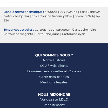
Dans la même thématique :
4k0u5ne
|
924
|
924 hp
|
cartouche 924
|
cartouche hp 924
|
hp cartouche traceur yellow
|
hp encre 924
|
hp
924
Tendances actuelles :
Cartouche constructeur
|
Cartouche noire
|
Cartouche magenta
|
Cartouche jaune
|
Cartouche cyan
QUI SOMMES NOUS ?
Notre Histoire
CGV
/
Avis clients
Données personnelles
et
Cookies
Gérer mes cookies
Mentions légales
NOUS REJOINDRE
Vendez sur LDLC
Recrutement