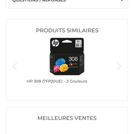
QUESTIONS / RÉPONSES
PRODUITS SIMILAIRES
HP 308 (7FP20UE) - 3 Couleurs
HP 302XL
MEILLEURES VENTES