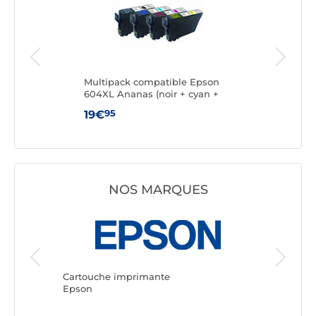
Multipack compatible Epson
Can
604XL Ananas (noir + cyan +
magenta + jaune)
95
19€
15€
NOS MARQUES
Cartouc
Canon
Cartouche imprimante
Epson