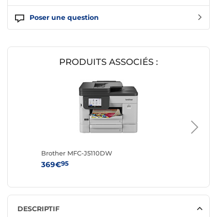
Poser une question
PRODUITS ASSOCIÉS :
Brother MFC-J5110DW
Brothe
95
9
369€
499€
DESCRIPTIF