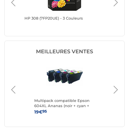
HP 308 (7FP20UE) - 3 Couleurs
HP 302X
MEILLEURES VENTES
k 4
Multipack compatible Epson
Ca
604XL Ananas (noir + cyan +
magenta + jaune)
95
19€
15