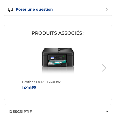
Poser une question
PRODUITS ASSOCIÉS :
Brother DCP-J1360DW
Brother
95
95
149€
109€
DESCRIPTIF