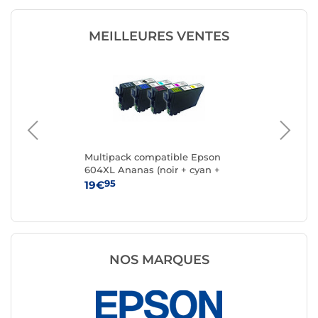
MEILLEURES VENTES
k 4
Multipack compatible Epson
Ca
604XL Ananas (noir + cyan +
magenta + jaune)
95
19€
15
NOS MARQUES