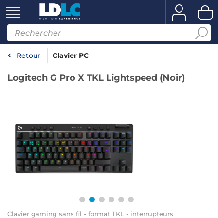
Retour
Clavier PC
Logitech G Pro X TKL Lightspeed (Noir)
Clavier gaming sans fil - format TKL - interrupteurs