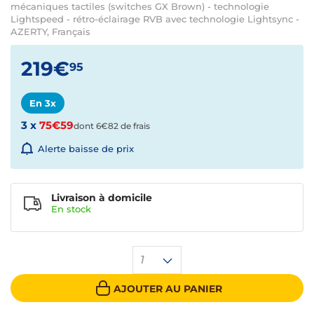
mécaniques tactiles (switches GX Brown) - technologie
Lightspeed - rétro-éclairage RVB avec technologie Lightsync -
AZERTY, Français
219€
95
En 3x
3 x
75€59
dont 6€82 de frais
Alerte baisse de prix
Livraison à domicile
En
stock
1
AJOUTER AU PANIER