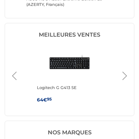
(AZERTY, Français)
MEILLEURES VENTES
Logitech G G413 SE
IN
(AZ
95
64€
19
NOS MARQUES