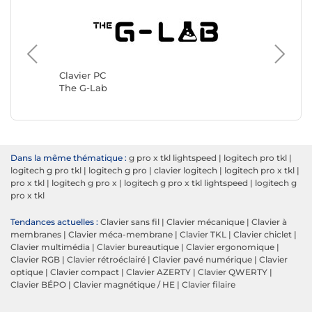
Clavier 
Logitec
Clavier PC
The G-Lab
Dans la même thématique :
g pro x tkl lightspeed
|
logitech pro tkl
|
logitech g pro tkl
|
logitech g pro
|
clavier logitech
|
logitech pro x tkl
|
pro x tkl
|
logitech g pro x
|
logitech g pro x tkl lightspeed
|
logitech g
pro x tkl
Tendances actuelles :
Clavier sans fil
|
Clavier mécanique
|
Clavier à
membranes
|
Clavier méca-membrane
|
Clavier TKL
|
Clavier chiclet
|
Clavier multimédia
|
Clavier bureautique
|
Clavier ergonomique
|
Clavier RGB
|
Clavier rétroéclairé
|
Clavier pavé numérique
|
Clavier
optique
|
Clavier compact
|
Clavier AZERTY
|
Clavier QWERTY
|
Clavier BÉPO
|
Clavier magnétique / HE
|
Clavier filaire