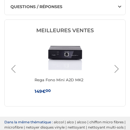
QUESTIONS / RÉPONSES
MEILLEURES VENTES
A
Rega Fono Mini A2D MK2
Re
00
149€
39
Dans la même thématique :
alccol
|
alco
|
alcoo
|
chiffon micro fibres
|
microfibre
|
netoyer disques vinyle
|
nettoyant
|
nettoyant multi-sols
|