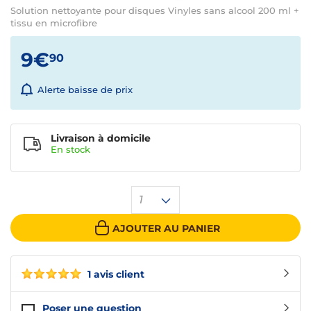
Solution nettoyante pour disques Vinyles sans alcool 200 ml +
tissu en microfibre
9€
90
Alerte baisse de prix
Livraison à domicile
En
stock
1
AJOUTER AU PANIER
1 avis client
Poser une question