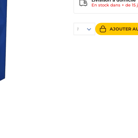
Livraison à domicile
En stock dans + de
15 
AJOUTER AU
1