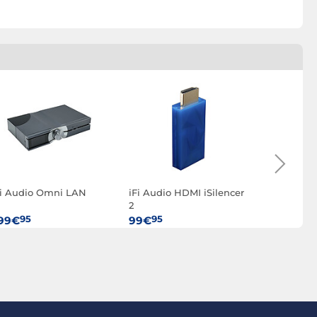
Fi Audio Omni LAN
iFi Audio HDMI iSilencer
Real Cabl
2
95
95
94
99€
99€
34€