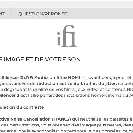
NT
QUESTION/RÉPONSE
E IMAGE ET DE VOTRE SON
iSilencer 2 d’iFi Audio
, un
filtre HDMI
innovant conçu pour élim
ogies avancées de
réduction active du bruit et du jitter,
ce peti
 dégradent la qualité de vos films, jeux vidéo et contenus HDR
ilencer 2
est l’allié parfait des installations home-cinéma ou A
oration du contraste
tive Noise Cancellation II (ANC2)
qui neutralise les parasites 
es perturbations, vous obtenez des images plus nettes, des no
jitter améliore la synchronisation temporelle des données, ce qu