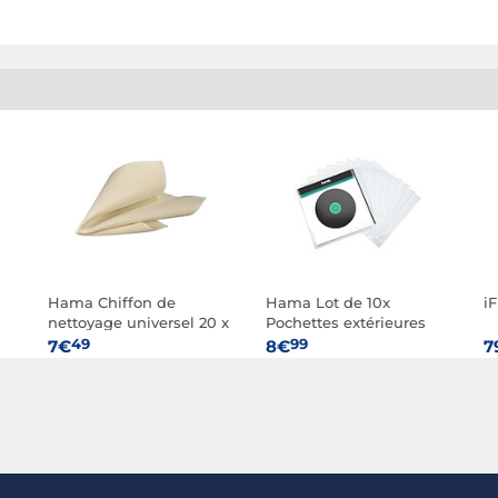
Hama Chiffon de
Hama Lot de 10x
i
nettoyage universel 20 x
Pochettes extérieures
20 cm Jaune
pour disques 33 tours -
49
99
7€
8€
7
Transparente