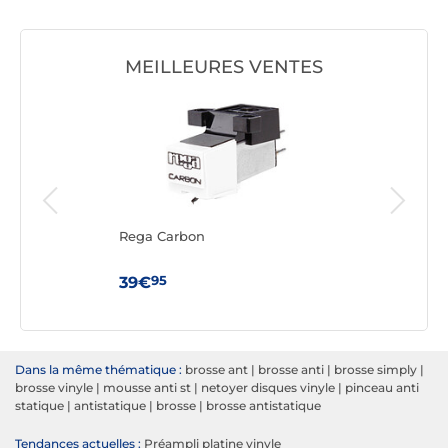
MEILLEURES VENTES
-A
Rega Carbon
Tag
Arg
95
39€
99
Dans la même thématique :
brosse ant
|
brosse anti
|
brosse simply
|
brosse vinyle
|
mousse anti st
|
netoyer disques vinyle
|
pinceau anti
statique
|
antistatique
|
brosse
|
brosse antistatique
Tendances actuelles :
Préampli platine vinyle