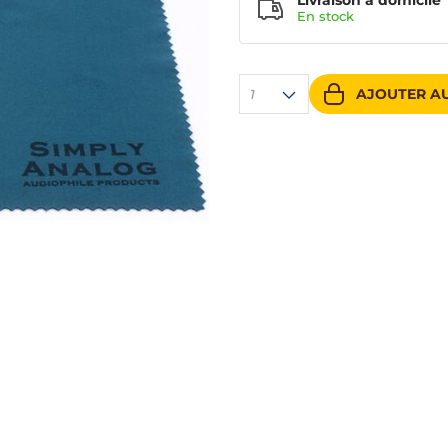
Livraison à domicile
En
stock
AJOUTER AU
1