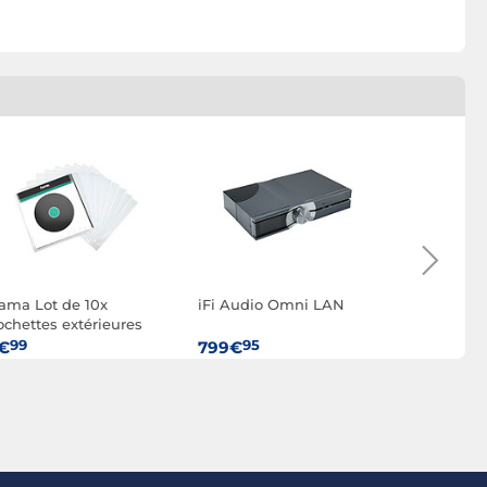
ama Lot de 10x
iFi Audio Omni LAN
iFi Audio 
ochettes extérieures
2
our disques 33 tours -
99
95
95
€
799€
99€
ransparente