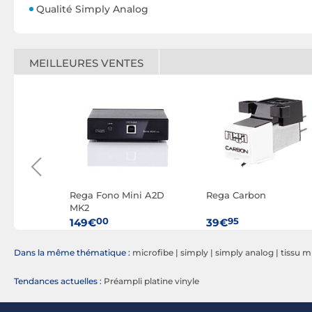
Qualité Simply Analog
MEILLEURES VENTES
ncer 3.0
Rega Fono Mini A2D
Rega Carbon
SB-A
MK2
00
95
149€
39€
Dans la même thématique :
microfibe
|
simply
|
simply analog
|
tissu m
Tendances actuelles :
Préampli platine vinyle