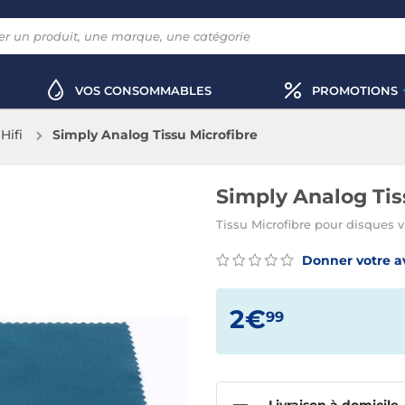
VOS CONSOMMABLES
PROMOTIONS
Hifi
Simply Analog Tissu Microfibre
Simply Analog Tis
Tissu Microfibre pour disques v
Donner votre a
2€
99