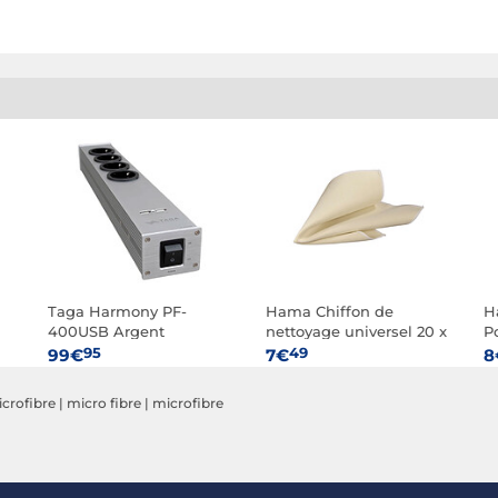
Taga Harmony PF-
Hama Chiffon de
H
400USB Argent
nettoyage universel 20 x
P
20 cm Jaune
p
95
49
99€
7€
8
T
icrofibre
|
micro fibre
|
microfibre