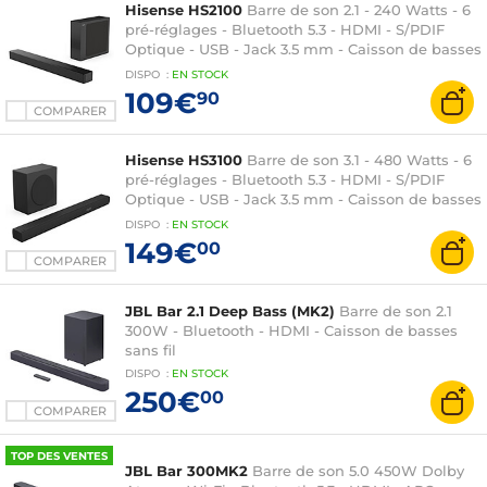
Hisense HS2100
Barre de son 2.1 - 240 Watts - 6
pré-réglages - Bluetooth 5.3 - HDMI - S/PDIF
Optique - USB - Jack 3.5 mm - Caisson de basses
sans fil
DISPO
:
EN
STOCK
109€
90
COMPARER
Hisense HS3100
Barre de son 3.1 - 480 Watts - 6
pré-réglages - Bluetooth 5.3 - HDMI - S/PDIF
Optique - USB - Jack 3.5 mm - Caisson de basses
sans fil
DISPO
:
EN
STOCK
149€
00
COMPARER
JBL Bar 2.1 Deep Bass (MK2)
Barre de son 2.1
300W - Bluetooth - HDMI - Caisson de basses
sans fil
DISPO
:
EN
STOCK
250€
00
COMPARER
TOP DES VENTES
JBL Bar 300MK2
Barre de son 5.0 450W Dolby