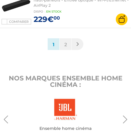
haut-parleurs - Entrée optique - Wi-Fi/Ethernet -
AirPlay 2
DISPO
:
EN
STOCK
229€
00
COMPARER
(current)
1
2
NOS MARQUES ENSEMBLE HOME
CINÉMA :
Ensemble home cinéma