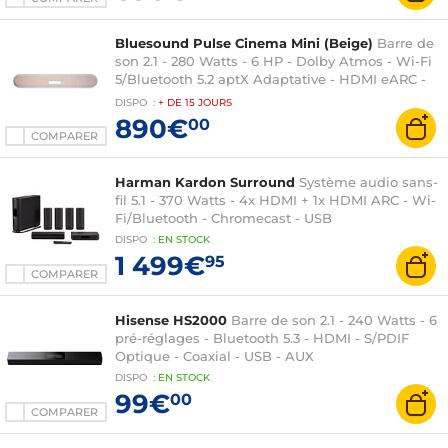
Bluesound Pulse Cinema Mini (Beige)
Barre de
son 2.1 - 280 Watts - 6 HP - Dolby Atmos - Wi-Fi
5/Bluetooth 5.2 aptX Adaptative - HDMI eARC -
AirPlay 2 - Roon Ready - Multiroom
DISPO
:
+ DE
15 JOURS
890€
00
COMPARER
Harman Kardon Surround
Système audio sans-
fil 5.1 - 370 Watts - 4x HDMI + 1x HDMI ARC - Wi-
Fi/Bluetooth - Chromecast - USB
DISPO
:
EN
STOCK
1 499€
95
COMPARER
Hisense HS2000
Barre de son 2.1 - 240 Watts - 6
pré-réglages - Bluetooth 5.3 - HDMI - S/PDIF
Optique - Coaxial - USB - AUX
DISPO
:
EN
STOCK
99€
00
COMPARER