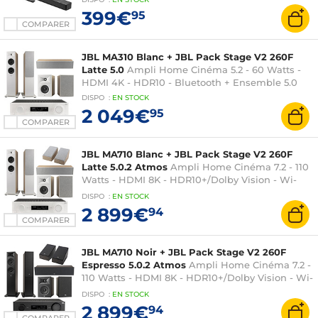
399€
95
COMPARER
JBL MA310 Blanc + JBL Pack Stage V2 260F
Latte 5.0
Ampli Home Cinéma 5.2 - 60 Watts -
HDMI 4K - HDR10 - Bluetooth + Ensemble 5.0
DISPO
:
EN
STOCK
2 049€
95
COMPARER
JBL MA710 Blanc + JBL Pack Stage V2 260F
Latte 5.0.2 Atmos
Ampli Home Cinéma 7.2 - 110
Watts - HDMI 8K - HDR10+/Dolby Vision - Wi-
Fi/Bluetooth + Ensemble 5.0.2 Atmos
DISPO
:
EN
STOCK
2 899€
94
COMPARER
JBL MA710 Noir + JBL Pack Stage V2 260F
Espresso 5.0.2 Atmos
Ampli Home Cinéma 7.2 -
110 Watts - HDMI 8K - HDR10+/Dolby Vision - Wi-
Fi/Bluetooth + Ensemble 5.0.2 Atmos
DISPO
:
EN
STOCK
2 899€
94