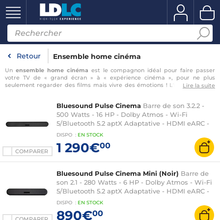
Retour
Ensemble home cinéma
Un
ensemble home cinéma
est le compagnon idéal pour faire passer
votre TV de « grand écran » à « expérience cinéma », pour ne plus
seulement regarder des films mais vivre des émotions ! L'image, loin de
Lire la suite
tout faire, doit être complétée par une
installation audio adaptée pour
sonoriser un salon
et s’immerger complètement dans nos films préférés !
Bluesound Pulse Cinema
Barre de son 3.2.2 -
Le choix d'un ampli home cinéma et d'une série d'enceintes peut être
500 Watts - 16 HP - Dolby Atmos - Wi-Fi
difficile, mais heureusement, LDLC vous propose une large sélection de
pack home cinéma ampli + enceintes complets élaborés par nos experts à
5/Bluetooth 5.2 aptX Adaptative - HDMI eARC -
un prix mini ! Que vous optiez pour un système compact comprenant une
AirPlay 2 - Roon Ready - Multiroom
DISPO
:
EN
STOCK
…
1 290€
00
COMPARER
Bluesound Pulse Cinema Mini (Noir)
Barre de
son 2.1 - 280 Watts - 6 HP - Dolby Atmos - Wi-Fi
5/Bluetooth 5.2 aptX Adaptative - HDMI eARC -
AirPlay 2 - Roon Ready - Multiroom
DISPO
:
EN
STOCK
890€
00
COMPARER