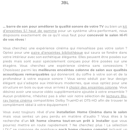
JBL
… barre de son pour améliorer la qualité sonore de votre TV
ou bien un
kit
d’enceintes 5.1 haut de gamme
pour un système ultra-performant, nous
disposons exactement de ce qu’il vous faut pour
concevoir le salon Hi-Fi
de vos rêves
!
Vous cherchez une expérience cinéma qui n'envahisse pas votre salon ?
Optez pour une
paire d’enceintes bibliothèque
qui saura se fondre dans
votre intérieur avec son esthétique élégante. Elles peuvent être posées sur
pieds mais sont aussi spécialement conçues pour être posées sur une
étagère. Vous cherchez une expérience cinéma sans concessions ?
Choisissez parmi les
meilleures enceintes colonne de salon aux qualités
acoustiques remarquables
qui donneront du coffre à votre son et de la
profondeur à votre espace sonore ! Vous serez séduit par leur design
élégant qui s’adapte aux intérieurs modernes, que vous optiez pour une
structure en bois ou que vous arriviez à
choisir des enceintes colonne
. Vous
désirez avoir une source vidéo supplémentaire ajoutée à votre ensemble ?
Aucun problème, n'hésitez pas à aller voir notre sélection de
lecteurs Blu-
ray home cinéma
compatibles Dolby TrueHD et DTS-HD afin de trouver le
complément idéal à votre équipement !
Vous avez toujours rêvé d’une
installation Home Cinéma dans le salon
mais vous sentez un peu perdu en matière d’audio ? Vous êtes à la
recherche d’un
kit home cinema tout-en-un prêt à installer
que vous
pourrez mettre en route rapidement ? Ne cherchez plus ! La sélection
LDLC se compose de nombreux
pack home cinema complet
incluant un