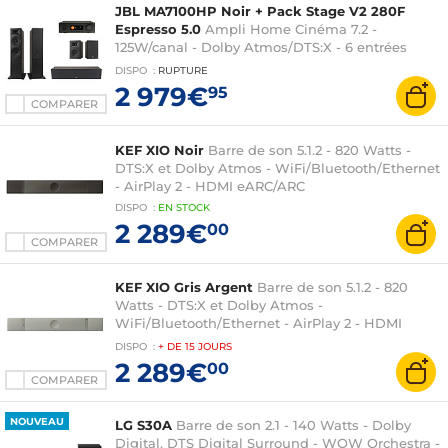
JBL MA7100HP Noir + Pack Stage V2 280F
Espresso 5.0
Ampli Home Cinéma 7.2 -
125W/canal - Dolby Atmos/DTS:X - 6 entrées
HDMI 2.1 8K - HDR10+/Dolby Vision - Wi-
DISPO
:
RUPTURE
Fi/Bluetooth - AirPlay 2 + Ensemble d'enceintes
2 979€
95
5.0
COMPARER
KEF XIO Noir
Barre de son 5.1.2 - 820 Watts -
DTS:X et Dolby Atmos - WiFi/Bluetooth/Ethernet
- AirPlay 2 - HDMI eARC/ARC
DISPO
:
EN
STOCK
2 289€
00
COMPARER
KEF XIO Gris Argent
Barre de son 5.1.2 - 820
Watts - DTS:X et Dolby Atmos -
WiFi/Bluetooth/Ethernet - AirPlay 2 - HDMI
eARC/ARC
DISPO
:
+ DE
15 JOURS
2 289€
00
COMPARER
NOUVEAU
LG S30A
Barre de son 2.1 - 140 Watts - Dolby
Digital, DTS Digital Surround - WOW Orchestra -