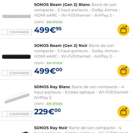
SONOS Beam (Gen 2) Blanc
Barre de son
compacte - 5 haut-parleurs - Dolby Atmos -
HDMI eARC - Wi-Fi/Ethernet - AirPlay 2 -
Alexa/Google Assistant
DISPO
:
EN
STOCK
499€
95
COMPARER
SONOS Beam (Gen 2) Noir
Barre de son
compacte - 5 haut-parleurs - Dolby Atmos -
HDMI eARC - Wi-Fi/Ethernet - AirPlay 2 -
Alexa/Google Assistant
DISPO
:
EN
STOCK
499€
00
COMPARER
SONOS Ray Blanc
Barre de son compacte - 4
haut-parleurs - Entrée optique - Wi-Fi/Ethernet -
AirPlay 2
DISPO
:
EN
STOCK
229€
00
COMPARER
SONOS Ray Noir
Barre de son compacte - 4