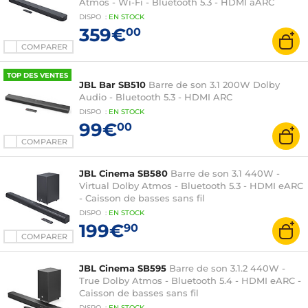
Atmos - Wi-Fi - Bluetooth 5.3 - HDMI aARC
DISPO
:
EN
STOCK
359€
00
COMPARER
TOP DES VENTES
JBL Bar SB510
Barre de son 3.1 200W Dolby
Audio - Bluetooth 5.3 - HDMI ARC
DISPO
:
EN
STOCK
99€
00
COMPARER
JBL Cinema SB580
Barre de son 3.1 440W -
Virtual Dolby Atmos - Bluetooth 5.3 - HDMI eARC
- Caisson de basses sans fil
DISPO
:
EN
STOCK
199€
90
COMPARER
JBL Cinema SB595
Barre de son 3.1.2 440W -
True Dolby Atmos - Bluetooth 5.4 - HDMI eARC -
Caisson de basses sans fil
DISPO
:
EN
STOCK