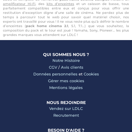
amplificateur Hi-Fi
, des
kits d’enceintes
et un caisson de basse, tous
parfaitement compatibles entre eux et conçus pour vous offrir une
restitution d’exception digne d’une salle de cinéma. Ne perdez plus de
temps à parcourir tout le web pour savoir quel matériel choisir, nos
experts ont travaillé pour vous ! Il ne vous reste plus qu’à définir le nombre
d’enceintes (
pack home cinema 2.1
, 5.1, 7.1…) que vous souhaitez, la
composition du pack et le tour est joué ! Yamaha, Sony, Pioneer… les plus
grandes marques vous attendent sur LDLC !
QUI SOMMES NOUS ?
Notre Histoire
CGV
/
Avis clients
Données personnelles
et
Cookies
Gérer mes cookies
Mentions légales
NOUS REJOINDRE
Vendez sur LDLC
Recrutement
BESOIN D'AIDE ?