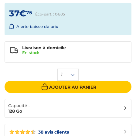
37€
75
Éco-part. : 0€
05
Alerte baisse de prix
Livraison à domicile
En
stock
1
AJOUTER AU PANIER
Capacité :
128 Go
38 avis clients