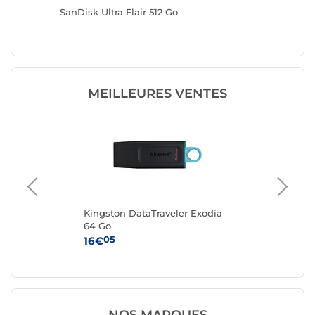
SanDisk Ultra Flair 512 Go
SanDisk 
MEILLEURES VENTES
Kingston DataTraveler Exodia
San
64 Go
Go
05
16€
36