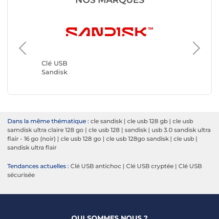
NOS MARQUES
Clé USB
Kingsto
Clé USB
Sandisk
Dans la même thématique :
cle sandisk
|
cle usb 128 gb
|
cle usb
samdisk ultra claire 128 go
|
cle usb 128
|
sandisk
|
usb 3.0 sandisk ultra
flair - 16 go (noir)
|
cle usb 128 go
|
cle usb 128go sandisk
|
cle usb
|
sandisk ultra flair
Tendances actuelles :
Clé USB antichoc
|
Clé USB cryptée
|
Clé USB
sécurisée
QUI SOMMES NOUS ?