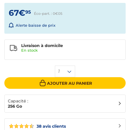
67€
95
Éco-part. : 0€
05
Alerte baisse de prix
Livraison à domicile
En
stock
1
AJOUTER AU PANIER
Capacité :
256 Go
38 avis clients