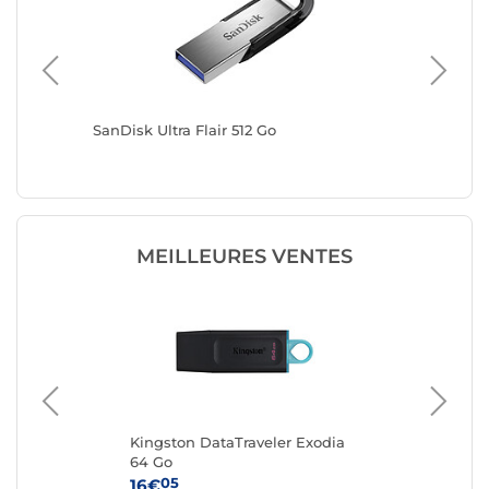
SanDisk Ultra Flair 512 Go
SanDisk 
MEILLEURES VENTES
Kingston DataTraveler Exodia
San
64 Go
Go
05
16€
36