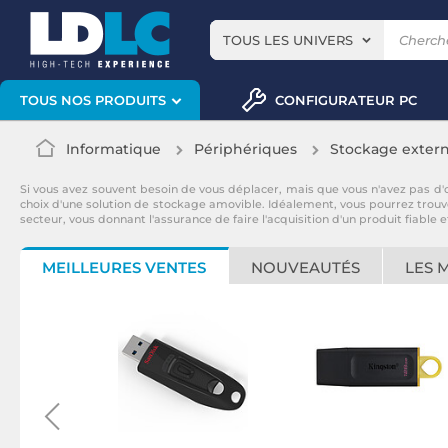
TOUS LES UNIVERS
CONFIGURATEUR PC
TOUS NOS PRODUITS
Informatique
Périphériques
Stockage exter
Si vous avez souvent besoin de vous déplacer, mais que vous n'avez pas d'
choix d'une solution de stockage amovible. Idéalement, vous pourrez trou
secteur, vous donnant l'assurance de faire l'acquisition d'un produit fiabl
MEILLEURES VENTES
NOUVEAUTÉS
LES 