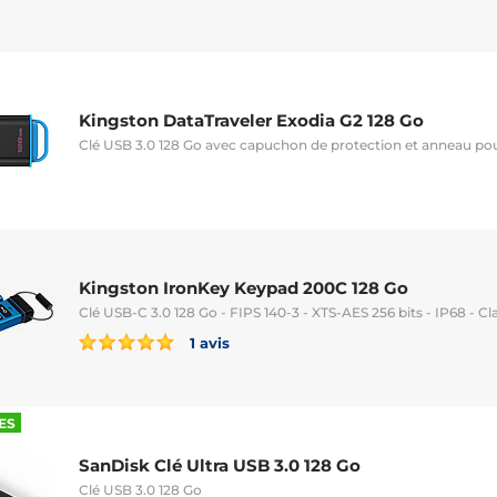
Kingston DataTraveler Exodia G2 128 Go
Clé USB 3.0 128 Go avec capuchon de protection et anneau pou
Kingston IronKey Keypad 200C 128 Go
Clé USB-C 3.0 128 Go - FIPS 140-3 - XTS-AES 256 bits - IP68 - 
1 avis
ES
SanDisk Clé Ultra USB 3.0 128 Go
Clé USB 3.0 128 Go