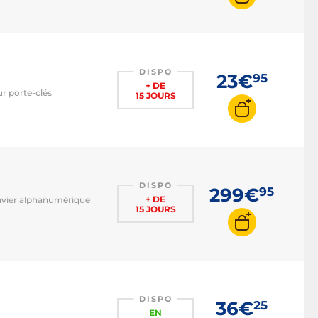
DISPO
23€
95
+ DE
r porte-clés
15 JOURS
DISPO
299€
95
+ DE
Clavier alphanumérique
15 JOURS
DISPO
36€
25
EN