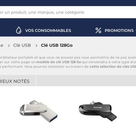
VOS CONSOMMABLES
PROMOTIONS
ne
Clé USB
Clé USB 128Go
ordinateur portable et que vous ne pouvez pas vous permettre de ne pas avoir e
ver sur cette page un
modèle de clé USB 128 Go
qui conviendra à votre type d'ut
e et performant. Vous pourrez constater au travers de
cette sélection de clés US
MIEUX NOTÉS