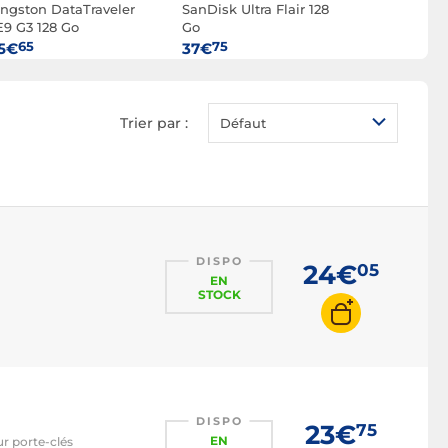
ingston DataTraveler
SanDisk Ultra Flair 128
SanDisk Ul
E9 G3 128 Go
Go
Go USB-C 
65
75
75
5€
37€
38€
Trier par :
Défaut
DISPO
24€
05
EN
STOCK
DISPO
23€
75
EN
r porte-clés