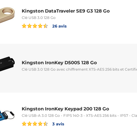
Kingston DataTraveler SE9 G3 128 Go
Clé USB 3.0 128 Go
26 avis
Kingston IronKey D500S 128 Go
Clé USB 3.0 128 Go avec chiffrement XTS-AES 256 bits et Certifi
Kingston IronKey Keypad 200 128 Go
Clé USB-A 3.0 128 Go - FIPS 140-3 - XTS-AES 256 bits - IP57 - 
3 avis