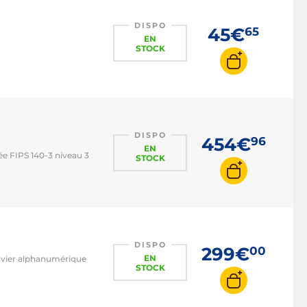
DISPO
45€
65
EN
STOCK
DISPO
454€
96
EN
ée FIPS 140-3 niveau 3
STOCK
DISPO
299€
00
EN
Clavier alphanumérique
STOCK