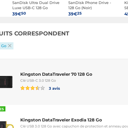
SanDisk Ultra Dual Drive
SanDisk Phone Drive -
K
Luxe USB-C 128 Go
128 Go (Noir)
S
50
25
39€
39€
4
UITS CORRESPONDENT
8 Go
Kingston DataTraveler 70 128 Go
Clé USB-C 3.0 128 Go
3 avis
ES
Kingston DataTraveler Exodia 128 Go
Clé USB 3.0 128 Go avec capuchon de protection et anneau pou