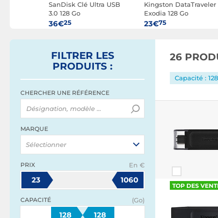
Key
SanDisk Clé Ultra USB
Kingston DataTraveler
28 Go
3.0 128 Go
Exodia 128 Go
25
75
36€
23€
FILTRER
LES
26 PROD
PRODUITS
:
Capacité : 12
CHERCHER UNE RÉFÉRENCE
MARQUE
Sélectionner
PRIX
En €
23
1060
TOP DES VENT
CAPACITÉ
(Go)
128
128