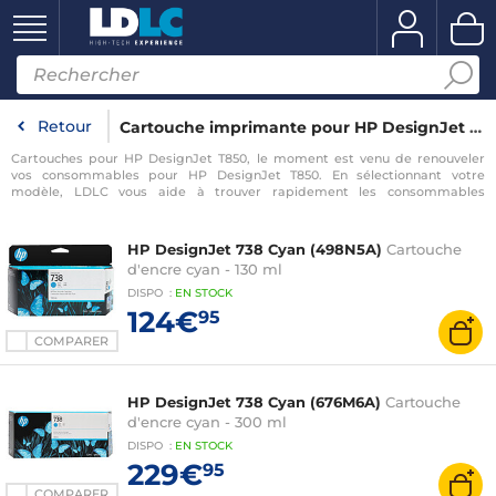
Retour
Cartouche imprimante pour HP DesignJet T850
Cartouches pour HP DesignJet T850, le moment est venu de renouveler
vos consommables pour HP DesignJet T850. En sélectionnant votre
modèle, LDLC vous aide à trouver rapidement les consommables
compatibles avec votre imprimante pour HP DesignJet T850.
HP DesignJet 738 Cyan (498N5A)
Cartouche
d'encre cyan - 130 ml
DISPO
:
EN
STOCK
124€
95
COMPARER
HP DesignJet 738 Cyan (676M6A)
Cartouche
d'encre cyan - 300 ml
DISPO
:
EN
STOCK
229€
95
COMPARER