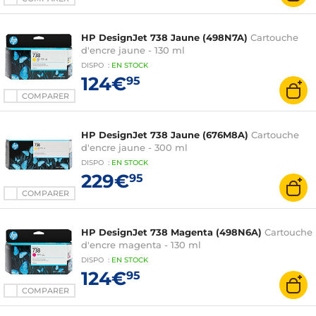
HP DesignJet 738 Jaune (498N7A)
Cartouche
d'encre jaune - 130 ml
DISPO
:
EN
STOCK
124€
95
COMPARER
HP DesignJet 738 Jaune (676M8A)
Cartouche
d'encre jaune - 300 ml
DISPO
:
EN
STOCK
229€
95
COMPARER
HP DesignJet 738 Magenta (498N6A)
Cartouche
d'encre magenta - 130 ml
DISPO
:
EN
STOCK
124€
95
COMPARER