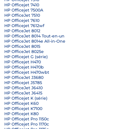
HP Officejet 7410
HP Officejet 7500A
HP OfficeJet 7510
HP Officejet 7610
HP Officejet 7612wf
HP OfficeJet 8012
HP OfficeJet 8014 Tout-en-un
HP OfficeJet 8014e All-in-One
HP OfficeJet 8015
HP OfficeJet 8025e
HP Officejet G (série)
HP Officejet H470
HP Officejet H470b
HP Officejet H470wbt
HP OfficeJet J3680
HP Officejet J5785
HP OfficeJet J6410
HP OfficeJet J6415
HP Officejet K (série)
HP Officejet K60
HP Officejet K7100
HP Officejet K80
HP Officejet Pro 1150c
HP Officejet Pro 1170c