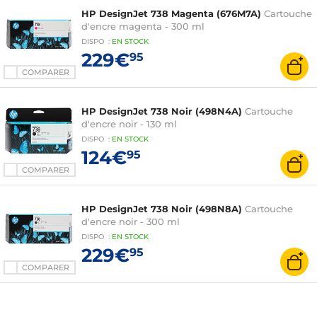
HP DesignJet 738 Magenta (676M7A)
Cartouche
d'encre magenta - 300 ml
DISPO
:
EN
STOCK
229€
95
COMPARER
HP DesignJet 738 Noir (498N4A)
Cartouche
d'encre noir - 130 ml
DISPO
:
EN
STOCK
124€
95
COMPARER
HP DesignJet 738 Noir (498N8A)
Cartouche
d'encre noir - 300 ml
DISPO
:
EN
STOCK
229€
95
COMPARER