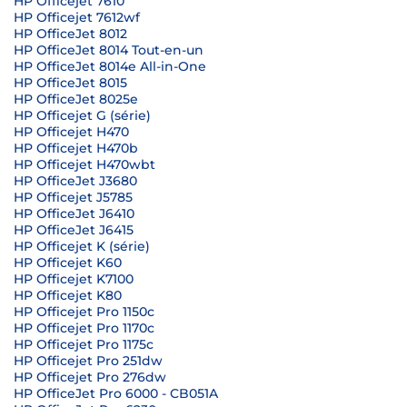
HP Officejet 7610
HP Officejet 7612wf
HP OfficeJet 8012
HP OfficeJet 8014 Tout-en-un
HP OfficeJet 8014e All-in-One
HP OfficeJet 8015
HP OfficeJet 8025e
HP Officejet G (série)
HP Officejet H470
HP Officejet H470b
HP Officejet H470wbt
HP OfficeJet J3680
HP Officejet J5785
HP OfficeJet J6410
HP OfficeJet J6415
HP Officejet K (série)
HP Officejet K60
HP Officejet K7100
HP Officejet K80
HP Officejet Pro 1150c
HP Officejet Pro 1170c
HP Officejet Pro 1175c
HP Officejet Pro 251dw
HP Officejet Pro 276dw
HP OfficeJet Pro 6000 - CB051A