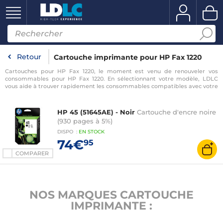
Retour
Cartouche imprimante pour HP Fax 1220
Cartouches pour HP Fax 1220, le moment est venu de renouveler vos
consommables pour HP Fax 1220. En sélectionnant votre modèle, LDLC
vous aide à trouver rapidement les consommables compatibles avec votre
imprimante pour HP Fax 1220.
HP 45 (51645AE) - Noir
Cartouche d'encre noire
(930 pages à 5%)
DISPO
:
EN
STOCK
74€
95
COMPARER
NOS MARQUES CARTOUCHE
IMPRIMANTE :