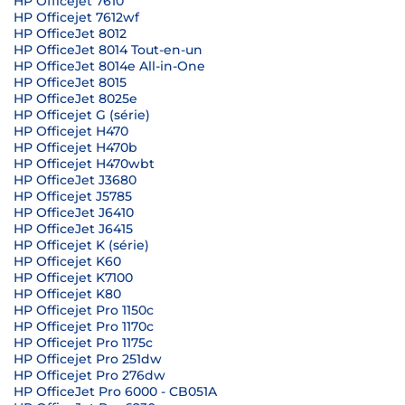
HP Officejet 7610
HP Officejet 7612wf
HP OfficeJet 8012
HP OfficeJet 8014 Tout-en-un
HP OfficeJet 8014e All-in-One
HP OfficeJet 8015
HP OfficeJet 8025e
HP Officejet G (série)
HP Officejet H470
HP Officejet H470b
HP Officejet H470wbt
HP OfficeJet J3680
HP Officejet J5785
HP OfficeJet J6410
HP OfficeJet J6415
HP Officejet K (série)
HP Officejet K60
HP Officejet K7100
HP Officejet K80
HP Officejet Pro 1150c
HP Officejet Pro 1170c
HP Officejet Pro 1175c
HP Officejet Pro 251dw
HP Officejet Pro 276dw
HP OfficeJet Pro 6000 - CB051A