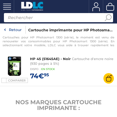
Retour
Cartouche imprimante pour HP Photosmart 1300 (série)
Cartouches pour HP Photosmart 1300 (série), le moment est venu de
renouveler vos consommables pour HP Photosmart 1300 (série). En
sélectionnant votre modèle, LDLC vous aide à trouver rapidement les
consommables compatibles avec votre imprimante pour HP Photosmart
1300 (série).
HP 45 (51645AE) - Noir
Cartouche d'encre noire
(930 pages à 5%)
DISPO
:
EN
STOCK
74€
95
COMPARER
NOS MARQUES CARTOUCHE
IMPRIMANTE :