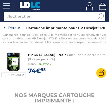
Retour
Cartouche imprimante pour HP Deskjet 970
Cartouches pour HP Deskjet 970, le moment est venu de renouveler vos
consommables pour HP Deskjet 970. En sélectionnant votre modèle, LDLC
vous aide à trouver rapidement les consommables compatibles avec votre
imprimante pour HP Deskjet 970.
HP 45 (51645AE) - Noir
Cartouche d'encre noire
(930 pages à 5%)
DISPO
:
EN
STOCK
74€
95
COMPARER
NOS MARQUES CARTOUCHE
IMPRIMANTE :