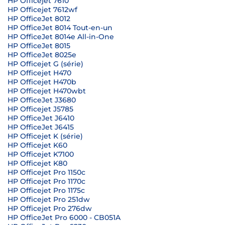
HP Officejet 7610
HP Officejet 7612wf
HP OfficeJet 8012
HP OfficeJet 8014 Tout-en-un
HP OfficeJet 8014e All-in-One
HP OfficeJet 8015
HP OfficeJet 8025e
HP Officejet G (série)
HP Officejet H470
HP Officejet H470b
HP Officejet H470wbt
HP OfficeJet J3680
HP Officejet J5785
HP OfficeJet J6410
HP OfficeJet J6415
HP Officejet K (série)
HP Officejet K60
HP Officejet K7100
HP Officejet K80
HP Officejet Pro 1150c
HP Officejet Pro 1170c
HP Officejet Pro 1175c
HP Officejet Pro 251dw
HP Officejet Pro 276dw
HP OfficeJet Pro 6000 - CB051A