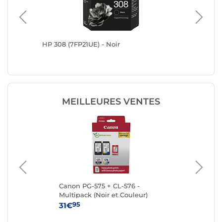
HP 308 (7FP21UE) - Noir
Epson S
MEILLEURES VENTES
Canon PG-575 + CL-576 -
Ca
Multipack (Noir et Couleur)
95
31€
15