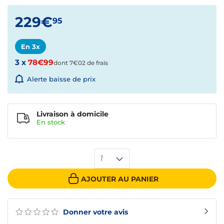
229€
95
En 3x
3 x
78€99
dont 7€02 de frais
Alerte baisse de prix
Livraison à domicile
En
stock
1
AJOUTER AU PANIER
Donner votre avis