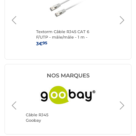
P 2
Textorm Câble RJ45 CAT 6
Te
F/UTP - mâle/mâle - 1 m -
F/U
Blanc
95
3€
4
NOS MARQUES
Câble R
Génériq
Câble RJ45
Goobay