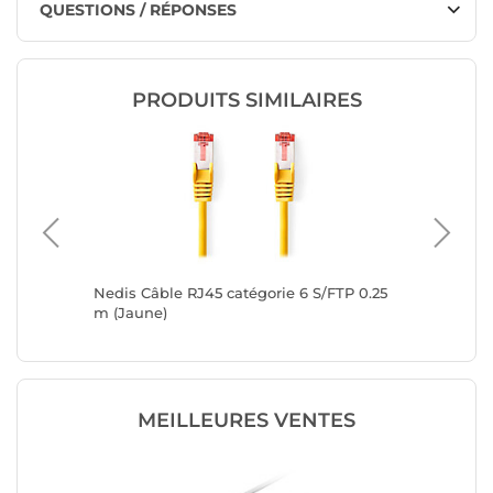
QUESTIONS / RÉPONSES
PRODUITS SIMILAIRES
TP 1 m
Nedis Câble RJ45 catégorie 6 S/FTP 0.25
Nedis C
m (Jaune)
(Jaune)
MEILLEURES VENTES