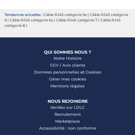
Tendances actuelles :
Câble RJ45 catégorie 5e
|
Câble RJ45 catégorie
6
|
Câble RJ45 catégorie 6a
|
Câble RJ45 catégorie 7
|
Câble RJ45
catégorie 8.1
QUI SOMMES NOUS ?
Notre Histoire
CGV
/
Avis clients
Données personnelles
et
Cookies
Gérer mes cookies
Mentions légales
NOUS REJOINDRE
Vendez sur LDLC
Recrutement
Marketplace
Accessibilité : non conforme