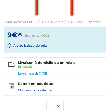
Câble Réseau Cat 6 S/FTP RJ45 Mâle / RJ45 Mâle - 5 mètres
9€
90
Éco-part. : 0€
05
Alerte baisse de prix
Livraison à domicile ou en relais
En
stock
Livré mardi 11/08
Retrait en boutique
Choisir ma boutique
1