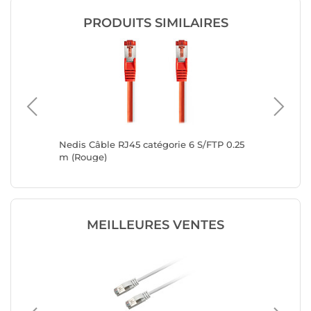
PRODUITS SIMILAIRES
TP 0.5 m
Nedis Câble RJ45 catégorie 6 S/FTP 0.25
Nedis C
m (Rouge)
(Rouge)
MEILLEURES VENTES