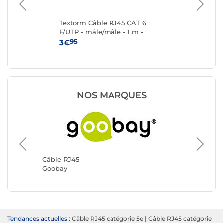
Textorm Câble RJ45 CAT 6
Te
F/UTP - mâle/mâle - 1 m -
F/U
Blanc
95
3€
4
NOS MARQUES
Câble R
Génériq
Câble RJ45
Goobay
Tendances actuelles :
Câble RJ45 catégorie 5e
|
Câble RJ45 catégorie