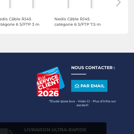
edis Câble RJ45
Nedis Câble RJ45
Nedis Câb
atégorie 6 S/FTP 3 m
catégorie 6 S/FTP 7.5 m
catégorie 
lanc)
(Blanc)
(Blanc)
NOUS CONTACTER :
PAR EMAIL
*Étude Ipsos bva - Viséo CI - Plus d’infos sur
escda.fr
LIVRAISON ULTRA-RAPIDE