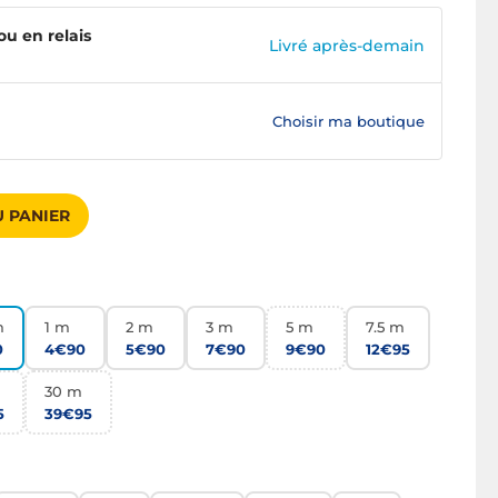
ou en relais
Livré après-demain
Choisir ma boutique
 PANIER
m
1 m
2 m
3 m
5 m
7.5 m
0
4€90
5€90
7€90
9€90
12€95
30 m
5
39€95