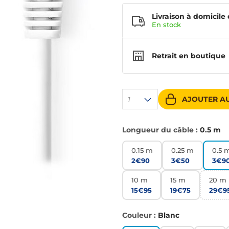
Livraison à domicile 
En
stock
Retrait en boutique
AJOUTER AU
1
Longueur du câble :
0.5 m
0.15 m
0.25 m
0.5 
2€90
3€50
3€9
10 m
15 m
20 m
15€95
19€75
29€9
Couleur :
Blanc