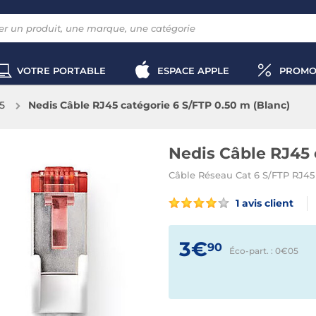
VOTRE PORTABLE
ESPACE APPLE
PROMO
5
Nedis Câble RJ45 catégorie 6 S/FTP 0.50 m (Blanc)
Nedis Câble RJ45 
Câble Réseau Cat 6 S/FTP RJ45 
1 avis client
3€
90
Éco-part. : 0€
05