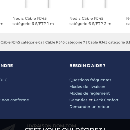
Nedis Câble RJ45
Nedis Câble RJ45
N
 m
catégorie 6 S/FTP 1 m
catégorie 6 S/FTP 2 m
c
(Blanc)
(Blanc)
(B
|
Câble RJ45 catégorie 6a
|
Câble RJ45 catégorie 7
|
Câble RJ45 catégorie 8.1
INDRE
BESOIN D'AIDE ?
LDLC
Questions fréquentes
Modes de livraison
Modes de règlement
 : non conforme
Garanties
et
Pack Confort
Demander un retour
LIVRAISON DOM-TOM