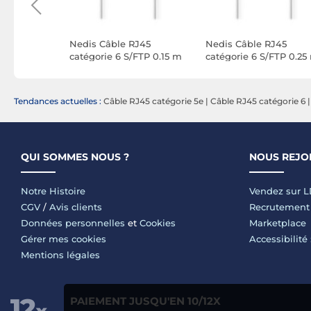
J45
Nedis Câble RJ45
Nedis Câble RJ45
/FTP 5 m
catégorie 6 S/FTP 0.15 m
catégorie 6 S/FTP 0.25
(Blanc)
(Blanc)
Tendances actuelles :
Câble RJ45 catégorie 5e
|
Câble RJ45 catégorie 6
QUI SOMMES NOUS ?
NOUS REJO
Notre Histoire
Vendez sur 
CGV
/
Avis clients
Recrutement
Données personnelles
et
Cookies
Marketplace
Gérer mes cookies
Accessibilité
Mentions légales
PAIEMENT JUSQU'EN 10/12X