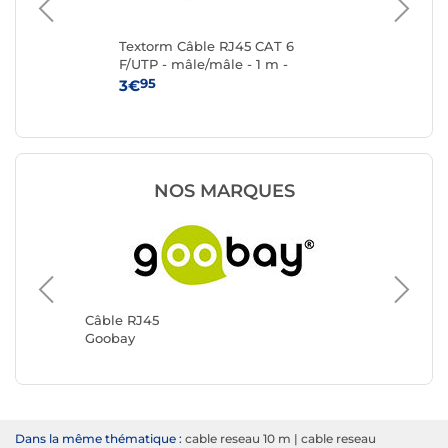
Textorm Câble RJ45 CAT 6
Te
F/UTP - mâle/mâle - 1 m -
F/U
Blanc
95
3€
4
NOS MARQUES
Câble R
Génériq
Câble RJ45
Goobay
Dans la même thématique :
cable reseau 10 m
|
cable reseau