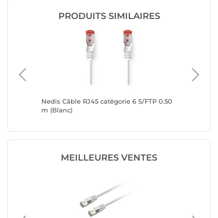
PRODUITS SIMILAIRES
FTP 5 m
Nedis Câble RJ45 catégorie 6 S/FTP 0.50
Nedis Câ
m (Blanc)
m (Blan
MEILLEURES VENTES