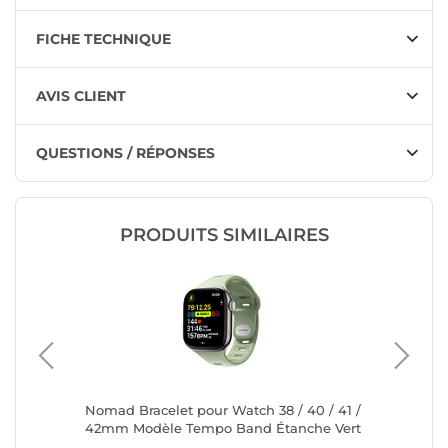
FICHE TECHNIQUE
AVIS CLIENT
QUESTIONS / RÉPONSES
PRODUITS SIMILAIRES
h Fit 2
Nomad Bracelet pour Watch 38 / 40 / 41 /
Nomad B
e
42mm Modèle Tempo Band Étanche Vert
Watch 4
Vert