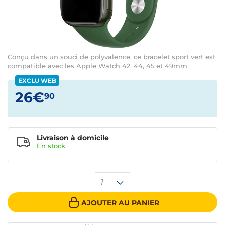
Conçu dans un souci de polyvalence, ce bracelet sport vert est
compatible avec les Apple Watch 42, 44, 45 et 49mm
EXCLU WEB
26€
90
Livraison à domicile
En
stock
1
AJOUTER AU PANIER