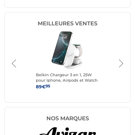
MEILLEURES VENTES
Belkin Chargeur 3 en 1, 25W
Cas
one
pour Iphone, Airpods et Watch
42
QI2.2 (Blanc)
95
89€
34
NOS MARQUES