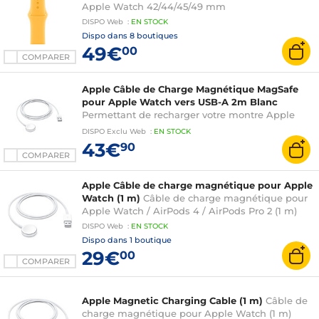
Apple Watch 42/44/45/49 mm
DISPO
Web
:
EN
STOCK
Dispo dans
8 boutiques
49€
00
COMPARER
Apple Câble de Charge Magnétique MagSafe
pour Apple Watch vers USB-A 2m Blanc
Permettant de recharger votre montre Apple
rapidement et facilement
DISPO
Exclu Web
:
EN
STOCK
43€
90
COMPARER
Apple Câble de charge magnétique pour Apple
Watch (1 m)
Câble de charge magnétique pour
Apple Watch / AirPods 4 / AirPods Pro 2 (1 m)
DISPO
Web
:
EN
STOCK
Dispo dans
1 boutique
29€
00
COMPARER
Apple Magnetic Charging Cable (1 m)
Câble de
charge magnétique pour Apple Watch (1 m)