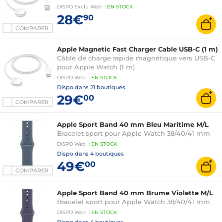
DISPO
Exclu Web
:
EN
STOCK
28€
90
COMPARER
Apple Magnetic Fast Charger Cable USB-C (1 m)
Câble de charge rapide magnétique vers USB-C
pour Apple Watch (1 m)
DISPO
Web
:
EN
STOCK
Dispo dans
21 boutiques
29€
00
COMPARER
Apple Sport Band 40 mm Bleu Maritime M/L
Bracelet sport pour Apple Watch 38/40/41 mm
DISPO
Web
:
EN
STOCK
Dispo dans
4 boutiques
49€
00
COMPARER
Apple Sport Band 40 mm Brume Violette M/L
Bracelet sport pour Apple Watch 38/40/41 mm
DISPO
Web
:
EN
STOCK