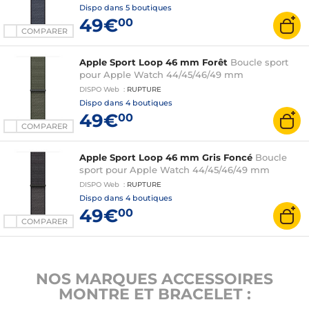
Dispo dans
5 boutiques
49€
00
COMPARER
Apple Sport Loop 46 mm Forêt
Boucle sport
pour Apple Watch 44/45/46/49 mm
DISPO
Web
:
RUPTURE
Dispo dans
4 boutiques
49€
00
COMPARER
Apple Sport Loop 46 mm Gris Foncé
Boucle
sport pour Apple Watch 44/45/46/49 mm
DISPO
Web
:
RUPTURE
Dispo dans
4 boutiques
49€
00
COMPARER
NOS MARQUES ACCESSOIRES
MONTRE ET BRACELET :