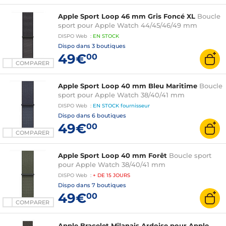
Apple Sport Loop 46 mm Gris Foncé XL
Boucle
sport pour Apple Watch 44/45/46/49 mm
DISPO
Web
:
EN
STOCK
Dispo dans
3 boutiques
49€
00
COMPARER
Apple Sport Loop 40 mm Bleu Maritime
Boucle
sport pour Apple Watch 38/40/41 mm
DISPO
Web
:
EN STOCK
fournisseur
Dispo dans
6 boutiques
49€
00
COMPARER
Apple Sport Loop 40 mm Forêt
Boucle sport
pour Apple Watch 38/40/41 mm
DISPO
Web
:
+ DE
15 JOURS
Dispo dans
7 boutiques
49€
00
COMPARER
Apple Bracelet Milanais Ardoise pour Apple