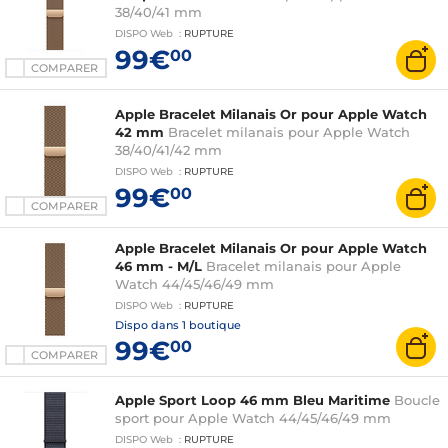
38/40/41 mm
DISPO
Web
:
RUPTURE
99€
00
COMPARER
Apple Bracelet Milanais Or pour Apple Watch
42 mm
Bracelet milanais pour Apple Watch
38/40/41/42 mm
DISPO
Web
:
RUPTURE
99€
00
COMPARER
Apple Bracelet Milanais Or pour Apple Watch
46 mm - M/L
Bracelet milanais pour Apple
Watch 44/45/46/49 mm
DISPO
Web
:
RUPTURE
Dispo dans
1 boutique
99€
00
COMPARER
Apple Sport Loop 46 mm Bleu Maritime
Boucle
sport pour Apple Watch 44/45/46/49 mm
DISPO
Web
:
RUPTURE