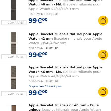
Watch 46 mm - M/L
Bracelet milanais pour
Apple Watch 44/45/46/49 mm
DISPO
Web
:
RUPTURE
99€
00
COMPARER
Apple Bracelet Milanais Naturel pour Apple
Watch 42 mm
Bracelet milanais pour Apple
Watch 38/40/41/42 mm
DISPO
Web
:
RUPTURE
99€
00
COMPARER
Apple Bracelet Milanais Naturel pour Apple
Watch 46 mm - M/L
Bracelet milanais pour
Apple Watch 44/45/46/49 mm
DISPO
Web
:
RUPTURE
Dispo dans
2 boutiques
99€
00
COMPARER
Apple Bracelet Milanais or 40 mm - Taille
unique
Bracelet Milanais pour Apple Watch