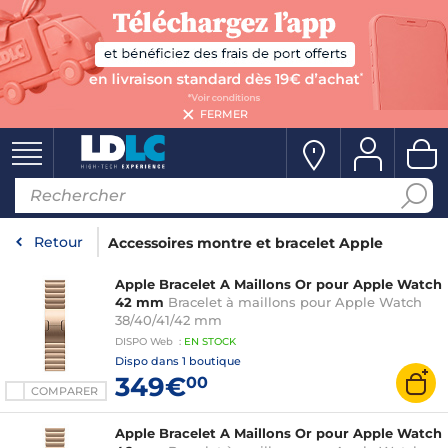
FERMER
Retour
Accessoires montre et bracelet Apple
Apple Bracelet A Maillons Or pour Apple Watch
42 mm
Bracelet à maillons pour Apple Watch
38/40/41/42 mm
DISPO
Web
:
EN
STOCK
Dispo dans
1 boutique
349€
00
COMPARER
Apple Bracelet A Maillons Or pour Apple Watch