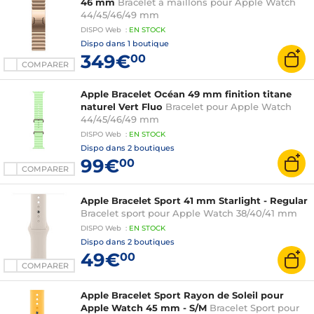
46 mm
Bracelet à maillons pour Apple Watch
44/45/46/49 mm
DISPO
Web
:
EN
STOCK
Dispo dans
1 boutique
349€
00
COMPARER
Apple Bracelet Océan 49 mm finition titane
naturel Vert Fluo
Bracelet pour Apple Watch
44/45/46/49 mm
DISPO
Web
:
EN
STOCK
Dispo dans
2 boutiques
99€
00
COMPARER
Apple Bracelet Sport 41 mm Starlight - Regular
Bracelet sport pour Apple Watch 38/40/41 mm
DISPO
Web
:
EN
STOCK
Dispo dans
2 boutiques
49€
00
COMPARER
Apple Bracelet Sport Rayon de Soleil pour
Apple Watch 45 mm - S/M
Bracelet Sport pour