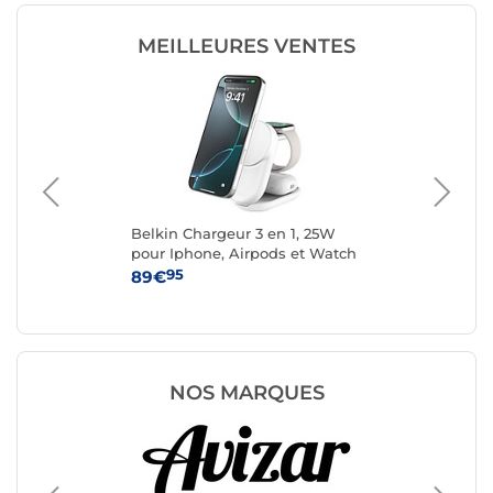
MEILLEURES VENTES
ng
Belkin Chargeur 3 en 1, 25W
Cas
ssé
pour Iphone, Airpods et Watch
42
QI2.2 (Blanc)
95
89€
34
NOS MARQUES