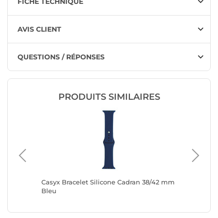
FICHE TECHNIQUE
AVIS CLIENT
QUESTIONS / RÉPONSES
PRODUITS SIMILAIRES
0 / 41 /
Casyx Bracelet Silicone Cadran 38/42 mm
Casyx B
he Vert
Bleu
Bleu