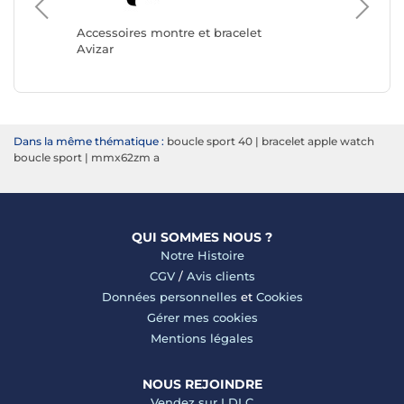
Accessoires montre et bracelet
Accessoi
Avizar
Apple
Dans la même thématique :
boucle sport 40
|
bracelet apple watch
boucle sport
|
mmx62zm a
QUI SOMMES NOUS ?
Notre Histoire
CGV
/
Avis clients
Données personnelles
et
Cookies
Gérer mes cookies
Mentions légales
NOUS REJOINDRE
Vendez sur LDLC