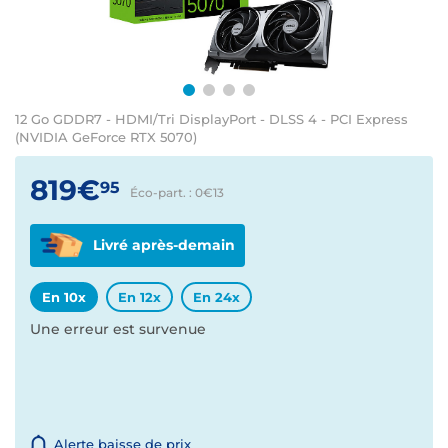
12 Go GDDR7 - HDMI/Tri DisplayPort - DLSS 4 - PCI Express
(NVIDIA GeForce RTX 5070)
819€
95
Éco-part. : 0€
13
Livré après-demain
En 10x
En 12x
En 24x
Une erreur est survenue
Alerte baisse de prix