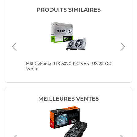
PRODUITS SIMILAIRES
n III
MSI GeForce RTX 5070 12G VENTUS 2X OC
ASUS PR
White
GDDR7 O
MEILLEURES VENTES