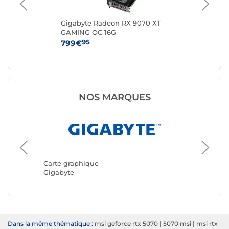
-
Gigabyte Radeon RX 9070 XT
MS
GAMING OC 16G
VE
95
799€
43
NOS MARQUES
Carte g
ASUS
Carte graphique
Gigabyte
Dans la même thématique :
msi geforce rtx 5070
|
5070 msi
|
msi rtx