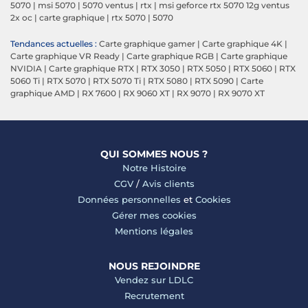
5070
|
msi 5070
|
5070 ventus
|
rtx
|
msi geforce rtx 5070 12g ventus
2x oc
|
carte graphique
|
rtx 5070
|
5070
Tendances actuelles :
Carte graphique gamer
|
Carte graphique 4K
|
Carte graphique VR Ready
|
Carte graphique RGB
|
Carte graphique
NVIDIA
|
Carte graphique RTX
|
RTX 3050
|
RTX 5050
|
RTX 5060
|
RTX
5060 Ti
|
RTX 5070
|
RTX 5070 Ti
|
RTX 5080
|
RTX 5090
|
Carte
graphique AMD
|
RX 7600
|
RX 9060 XT
|
RX 9070
|
RX 9070 XT
QUI SOMMES NOUS ?
Notre Histoire
CGV
/
Avis clients
Données personnelles
et
Cookies
Gérer mes cookies
Mentions légales
NOUS REJOINDRE
Vendez sur LDLC
Recrutement