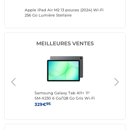
Fi +
Apple iPad Air M2 13 pouces (2024) Wi-Fi
Apple iP
256 Go Lumière Stellaire
128 Go 
MEILLEURES VENTES
Samsung Galaxy Tab A11+ 11"
Sam
SM-X230 6 Go/128 Go Gris Wi-Fi
SM-
95
329€
19