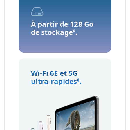
À partir de 128 Go
de stockage
Renvoi aux men
.
◊
Wi‑Fi 6E et 5G
ultra‑rapides
Renvoi aux me
.
◊