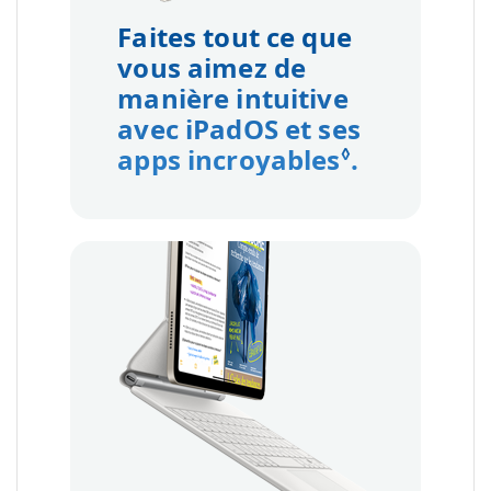
Faites tout ce que
vous aimez de
manière intuitive
avec iPadOS et ses
apps incroyables
Renvoi au
.
◊