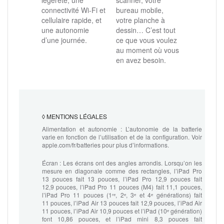
légèreté, une
bureau mobile,
connectivité Wi‑Fi et
votre planche à
cellulaire rapide, et
dessin… C’est tout
une autonomie
ce que vous voulez
d’une journée.
au moment où vous
en avez besoin.
◊
MENTIONS LÉGALES
Alimentation et autonomie :
L’autonomie de la batterie
varie en fonction de l’utilisation et de la configuration. Voir
apple.com/fr/batteries pour plus d’informations.
Écran :
Les écrans ont des angles arrondis. Lorsqu’on les
mesure en diagonale comme des rectangles, l’iPad Pro
13 pouces fait 13 pouces, l’iPad Pro 12,9 pouces fait
12,9 pouces, l’iPad Pro 11 pouces (M4) fait 11,1 pouces,
l’iPad Pro 11 pouces (1ʳᵉ, 2ᵉ, 3ᵉ et 4ᵉ générations) fait
11 pouces, l’iPad Air 13 pouces fait 12,9 pouces, l’iPad Air
11 pouces, l’iPad Air 10,9 pouces et l’iPad (10ᵉ génération)
font 10,86 pouces, et l’iPad mini 8,3 pouces fait