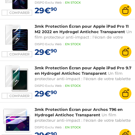
est renforcé jusqu'à 300%
DISPO
Exclu Web
:
EN
STOCK
29€
90
COMPARER
3mk Protection Écran pour Apple iPad Pro 11
M2 2022 en Hydrogel Antichoc Transparent
Un
film protecteur anti-impact : l'écran de votre
tablette est renforcé jusqu'à 300%
DISPO
Exclu Web
:
EN
STOCK
29€
90
COMPARER
3mk Protection Écran pour Apple iPad Pro 9.7
en Hydrogel Antichoc Transparent
Un film
protecteur anti-impact : l'écran de votre tablette
est renforcé jusqu'à 300%
DISPO
Exclu Web
:
EN
STOCK
29€
90
COMPARER
3mk Protection Écran pour Archos T96 en
Hydrogel Antichoc Transparent
Un film
protecteur anti-impact : l'écran de votre tablette
est renforcé jusqu'à 300%
DISPO
Exclu Web
:
EN
STOCK
90