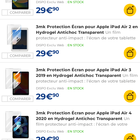
est renforcé jusqu'à 300%
DISPO
Exclu Web
:
EN
STOCK
29€
90
COMPARER
3mk Protection Écran pour Apple iPad Air 2 en
Hydrogel Antichoc Transparent
Un film
protecteur anti-impact : l'écran de votre tablette
est renforcé jusqu'à 300%
DISPO
Exclu Web
:
EN
STOCK
29€
90
COMPARER
3mk Protection Écran pour Apple iPad Air 3
2019 en Hydrogel Antichoc Transparent
Un film
protecteur anti-impact : l'écran de votre tablette
est renforcé jusqu'à 300%
DISPO
Exclu Web
:
EN
STOCK
29€
90
COMPARER
3mk Protection Écran pour Apple iPad Air 4
2020 en Hydrogel Antichoc Transparent
Un
film protecteur anti-impact : l'écran de votre
tablette est renforcé jusqu'à 300%
DISPO
Exclu Web
:
EN
STOCK
29€
90