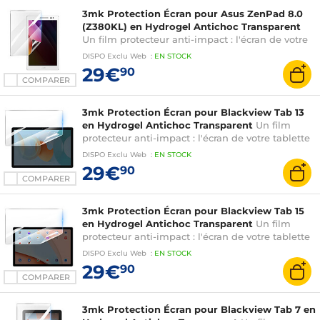
3mk Protection Écran pour Asus ZenPad 8.0
(Z380KL) en Hydrogel Antichoc Transparent
Un film protecteur anti-impact : l'écran de votre
tablette est renforcé jusqu'à 300%
DISPO
Exclu Web
:
EN
STOCK
29€
90
COMPARER
3mk Protection Écran pour Blackview Tab 13
en Hydrogel Antichoc Transparent
Un film
protecteur anti-impact : l'écran de votre tablette
est renforcé jusqu'à 300%
DISPO
Exclu Web
:
EN
STOCK
29€
90
COMPARER
3mk Protection Écran pour Blackview Tab 15
en Hydrogel Antichoc Transparent
Un film
protecteur anti-impact : l'écran de votre tablette
est renforcé jusqu'à 300%
DISPO
Exclu Web
:
EN
STOCK
29€
90
COMPARER
3mk Protection Écran pour Blackview Tab 7 en