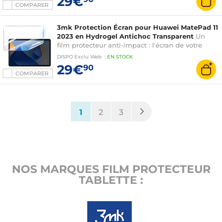
29€
COMPARER
3mk Protection Écran pour Huawei MatePad 11
2023 en Hydrogel Antichoc Transparent
Un
film protecteur anti-impact : l'écran de votre
tablette est renforcé jusqu'à 300%
DISPO
Exclu Web
:
EN
STOCK
29€
90
COMPARER
(current)
1
2
3
NOS MARQUES FILM PROTECTEUR
TABLETTE :