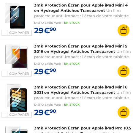
3mk Protection Écran pour Apple iPad Mini 4
en Hydrogel Antichoc Transparent
Un film
protecteur anti-impact : l'écran de votre tablette
est renforcé jusqu'à 300%
DISPO
Exclu Web
:
EN
STOCK
29€
90
COMPARER
3mk Protection Écran pour Apple iPad Mini 5
2019 en Hydrogel Antichoc Transparent
Un film
protecteur anti-impact : l'écran de votre tablette
est renforcé jusqu'à 300%
DISPO
Exclu Web
:
EN
STOCK
29€
90
COMPARER
3mk Protection Écran pour Apple iPad Mini 6
2021 en Hydrogel Antichoc Transparent
Un film
protecteur anti-impact : l'écran de votre tablette
est renforcé jusqu'à 300%
DISPO
Exclu Web
:
EN
STOCK
29€
90
COMPARER
3mk Protection Écran pour Apple iPad Pro 10.5