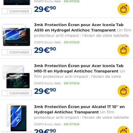
DISPO
Exclu Web
:
EN
STOCK
29€
90
COMPARER
3mk Protection Écran pour Acer Iconia Tab
A510 en Hydrogel Antichoc Transparent
Un film
protecteur anti-impact : l'écran de votre tablette
est renforcé jusqu'à 300%
DISPO
Exclu Web
:
EN
STOCK
29€
90
COMPARER
3mk Protection Écran pour Acer Iconia Tab
M10-11 en Hydrogel Antichoc Transparent
Un
film protecteur anti-impact : l'écran de votre
tablette est renforcé jusqu'à 300%
DISPO
Exclu Web
:
EN
STOCK
29€
90
COMPARER
3mk Protection Écran pour Alcatel 1T 10'' en
Hydrogel Antichoc Transparent
Un film
protecteur anti-impact : l'écran de votre tablette
est renforcé jusqu'à 300%
DISPO
Exclu Web
:
EN
STOCK
29€
90