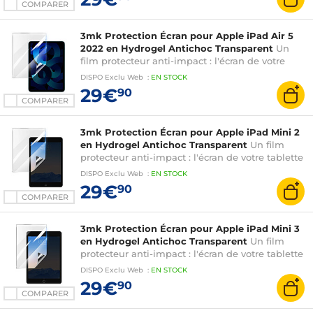
COMPARER
3mk Protection Écran pour Apple iPad Air 5
2022 en Hydrogel Antichoc Transparent
Un
film protecteur anti-impact : l'écran de votre
tablette est renforcé jusqu'à 300%
DISPO
Exclu Web
:
EN
STOCK
29€
90
COMPARER
3mk Protection Écran pour Apple iPad Mini 2
en Hydrogel Antichoc Transparent
Un film
protecteur anti-impact : l'écran de votre tablette
est renforcé jusqu'à 300%
DISPO
Exclu Web
:
EN
STOCK
29€
90
COMPARER
3mk Protection Écran pour Apple iPad Mini 3
en Hydrogel Antichoc Transparent
Un film
protecteur anti-impact : l'écran de votre tablette
est renforcé jusqu'à 300%
DISPO
Exclu Web
:
EN
STOCK
29€
90
COMPARER