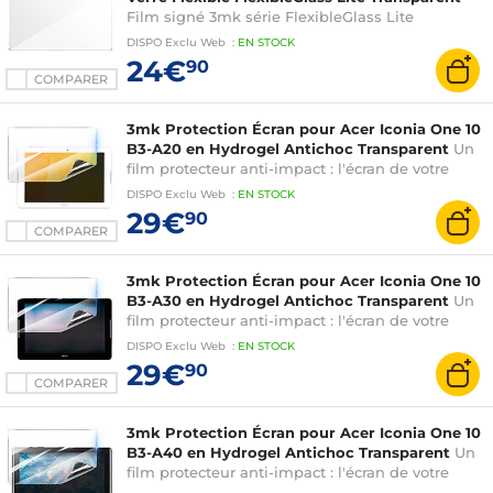
Film signé 3mk série FlexibleGlass Lite
spécialement conçu pour protéger l'écran de
DISPO
Exclu Web
:
EN
STOCK
votre Samsung Galaxy Chromebook 2 360
24€
90
COMPARER
3mk Protection Écran pour Acer Iconia One 10
B3-A20 en Hydrogel Antichoc Transparent
Un
film protecteur anti-impact : l'écran de votre
tablette est renforcé jusqu'à 300%
DISPO
Exclu Web
:
EN
STOCK
29€
90
COMPARER
3mk Protection Écran pour Acer Iconia One 10
B3-A30 en Hydrogel Antichoc Transparent
Un
film protecteur anti-impact : l'écran de votre
tablette est renforcé jusqu'à 300%
DISPO
Exclu Web
:
EN
STOCK
29€
90
COMPARER
3mk Protection Écran pour Acer Iconia One 10
B3-A40 en Hydrogel Antichoc Transparent
Un
film protecteur anti-impact : l'écran de votre
tablette est renforcé jusqu'à 300%