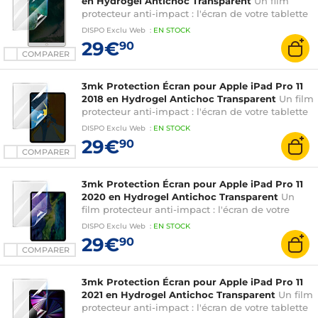
en Hydrogel Antichoc Transparent
Un film
protecteur anti-impact : l'écran de votre tablette
est renforcé jusqu'à 300%
DISPO
Exclu Web
:
EN
STOCK
29€
90
COMPARER
3mk Protection Écran pour Apple iPad Pro 11
2018 en Hydrogel Antichoc Transparent
Un film
protecteur anti-impact : l'écran de votre tablette
est renforcé jusqu'à 300%
DISPO
Exclu Web
:
EN
STOCK
29€
90
COMPARER
3mk Protection Écran pour Apple iPad Pro 11
2020 en Hydrogel Antichoc Transparent
Un
film protecteur anti-impact : l'écran de votre
tablette est renforcé jusqu'à 300%
DISPO
Exclu Web
:
EN
STOCK
29€
90
COMPARER
3mk Protection Écran pour Apple iPad Pro 11
2021 en Hydrogel Antichoc Transparent
Un film
protecteur anti-impact : l'écran de votre tablette