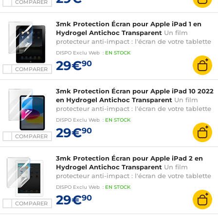
COMPARER
3mk Protection Écran pour Apple iPad 1 en
Hydrogel Antichoc Transparent
Un film
protecteur anti-impact : l'écran de votre tablette
est renforcé jusqu'à 300%
DISPO
Exclu Web
:
EN
STOCK
29€
90
COMPARER
3mk Protection Écran pour Apple iPad 10 2022
en Hydrogel Antichoc Transparent
Un film
protecteur anti-impact : l'écran de votre tablette
est renforcé jusqu'à 300%
DISPO
Exclu Web
:
EN
STOCK
29€
90
COMPARER
3mk Protection Écran pour Apple iPad 2 en
Hydrogel Antichoc Transparent
Un film
protecteur anti-impact : l'écran de votre tablette
est renforcé jusqu'à 300%
DISPO
Exclu Web
:
EN
STOCK
29€
90
COMPARER