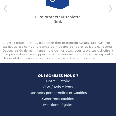
Film protecteur tablette
3mk
… 12.9’’, Surface Pro 12.3’’ou encore
film protecteur Galaxy Tab 10.1’’
, notre
catalogue est compatible avec les modèles de tablettes les plus récents.
Découvrez également l’ensemble de nos
étuis pour tablettes
qui offrent
une protection et un support vous permettant de poser votre appareil à
l’horizontal et de vous en servir comme un ordinateur portable.
QUI SOMMES NOUS ?
Notre Histoire
CGV
/
Avis clients
Données personnelles
et
Cookies
Gérer mes cookies
Mentions légales