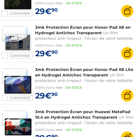
est renforcé jusqu'à 300%
DISPO
Exclu Web
:
EN
STOCK
29€
90
COMPARER
3mk Protection Écran pour Honor Pad X8 en
Hydrogel Antichoc Transparent
Un film
protecteur anti-impact : l'écran de votre tablette
est renforcé jusqu'à 300%
DISPO
Exclu Web
:
EN
STOCK
29€
90
COMPARER
3mk Protection Écran pour Honor Pad X8 Lite
en Hydrogel Antichoc Transparent
Un film
protecteur anti-impact : l'écran de votre tablette
est renforcé jusqu'à 300%
DISPO
Exclu Web
:
EN
STOCK
29€
90
COMPARER
3mk Protection Écran pour Huawei MatePad
10.4 en Hydrogel Antichoc Transparent
Un film
protecteur anti-impact : l'écran de votre tablette
est renforcé jusqu'à 300%
DISPO
Exclu Web
:
EN
STOCK
90