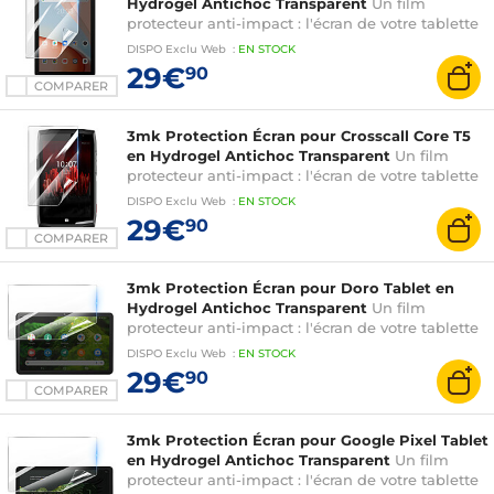
Hydrogel Antichoc Transparent
Un film
protecteur anti-impact : l'écran de votre tablette
est renforcé jusqu'à 300%
DISPO
Exclu Web
:
EN
STOCK
29€
90
COMPARER
3mk Protection Écran pour Crosscall Core T5
en Hydrogel Antichoc Transparent
Un film
protecteur anti-impact : l'écran de votre tablette
est renforcé jusqu'à 300%
DISPO
Exclu Web
:
EN
STOCK
29€
90
COMPARER
3mk Protection Écran pour Doro Tablet en
Hydrogel Antichoc Transparent
Un film
protecteur anti-impact : l'écran de votre tablette
est renforcé jusqu'à 300%
DISPO
Exclu Web
:
EN
STOCK
29€
90
COMPARER
3mk Protection Écran pour Google Pixel Tablet
en Hydrogel Antichoc Transparent
Un film
protecteur anti-impact : l'écran de votre tablette