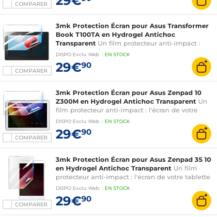
29€
COMPARER
3mk Protection Écran pour Asus Transformer
Book T100TA en Hydrogel Antichoc
Transparent
Un film protecteur anti-impact :
l'écran de votre tablette est renforcé jusqu'à
DISPO
Exclu Web
:
EN
STOCK
300%
29€
90
COMPARER
3mk Protection Écran pour Asus Zenpad 10
Z300M en Hydrogel Antichoc Transparent
Un
film protecteur anti-impact : l'écran de votre
tablette est renforcé jusqu'à 300%
DISPO
Exclu Web
:
EN
STOCK
29€
90
COMPARER
3mk Protection Écran pour Asus Zenpad 3S 10
en Hydrogel Antichoc Transparent
Un film
protecteur anti-impact : l'écran de votre tablette
est renforcé jusqu'à 300%
DISPO
Exclu Web
:
EN
STOCK
29€
90
COMPARER