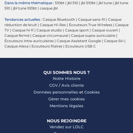
Dans la même thématique :
510bt
|
jbl 510
|
jbl 510bt
|
jbl tune
|
jbl tune
510
|
jbl tune 510bt
|
casque jbl
Tendances actuelles :
Casque Bluetooth
|
Casque sans-fil
|
Casque
réduction de bruit
|
Casque Hi-Res
|
Écouteurs True Wireless
|
Casque
TV
|
Casque hi-fi
|
Casque studio
|
Casque sport
|
Casque ouvert
|
Casque fermé
|
Casque circumaural
|
Casque supra-auriculaire
|
Écouteurs intra-auriculaires
|
Casque Assistant Google
|
Casque Siri
|
Casque Alexa
|
Ecouteurs filaires
|
Ecouteurs USB C
QUI SOMMES NOUS ?
Notre Histoire
CGV
/
Avis clients
Données personnelles
et
Cookies
Gérer mes cookies
Mentions légales
NOUS REJOINDRE
Vendez sur LDLC