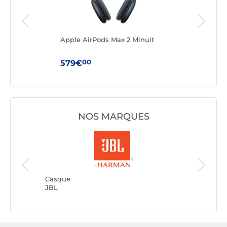
o
Apple AirPods Max 2 Minuit
Appl
Rédu
00
579€
199
NOS MARQUES
Casque
JVC
Casque
JBL