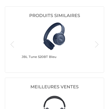
PRODUITS SIMILAIRES
JBL Tune 520BT Bleu
JVC HA-
MEILLEURES VENTES