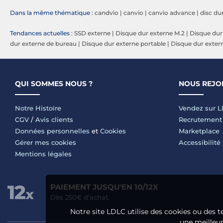
Dans la même thématique :
candvio
|
canvio
|
canvio advance
|
disc du
Tendances actuelles :
SSD externe
|
Disque dur externe M.2
|
Disque dur
dur externe de bureau
|
Disque dur externe portable
|
Disque dur exter
QUI SOMMES NOUS ?
NOUS REJO
Notre Histoire
Vendez sur 
CGV
/
Avis clients
Recrutement
Données personnelles
et
Cookies
Marketplace
Gérer mes cookies
Accessibilité
Mentions légales
PAIEMENT JUSQU'EN 10/12X
Dès 250€ d'achat.
Notre site LDLC utilise des cookies ou des t
une meilleure