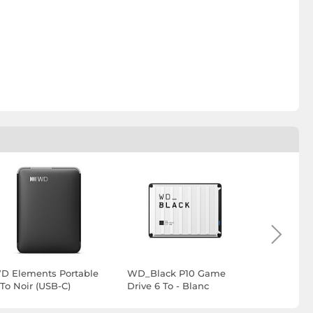
D Elements Portable
WD_Black P10 Game
WD_Black
 To Noir (USB-C)
Drive 6 To - Blanc
Drive 5 To