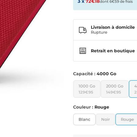
3 x
72€18
dont 6€59 de frais
Livraison à domicile
Rupture
Retrait en boutique
Capacité :
4000 Go
1000 Go
2000 Go
4
129€95
149€95
2
Couleur :
Rouge
Blanc
Noir
Rouge