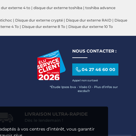
 dur externe 4 to
|
disque dur externe toshiba
|
toshiba advance
ntichoc
|
Disque dur externe crypté
|
Disque dur externe RAID
|
Disque
terne 4 To
|
Disque dur externe 8 To
|
Disque dur externe 10 To
NOUS CONTACTER :
04 27 46 60 00
Appel non surtaxé
*Étude Ipsos bva - Viséo CI - Plus d’infos sur
escda.fr
LIVRAISON ULTRA-RAPIDE
Dès le lendemain !
adaptés à vos centres d’intérêt, vous garantir
savoir plus.