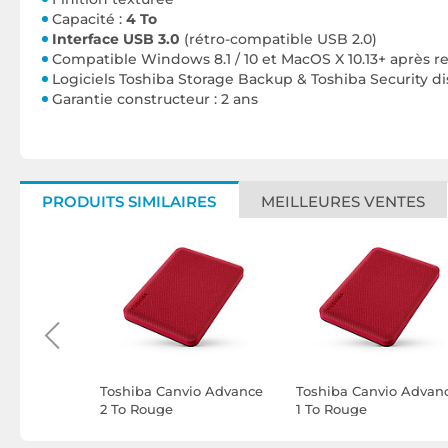
Capacité :
4 To
Interface USB 3.0
(rétro-compatible USB 2.0)
Compatible Windows 8.1 / 10 et MacOS X 10.13+ après 
Logiciels Toshiba Storage Backup & Toshiba Security 
Garantie constructeur : 2 ans
PRODUITS SIMILAIRES
MEILLEURES VENTES
io Gaming
Toshiba Canvio Advance
Toshiba Canvio Advan
2 To Rouge
1 To Rouge