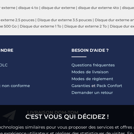
r externe
|
disque 4 to
|
disque dur externe
|
disque dur externe 4to
|
disque
 externe 2.5 pouces
|
Disque dur externe 3.5 pouces
|
Disque dur externe a
ne 500 Go
|
Disque dur externe 1 To
|
Disque dur externe 2 To
|
Disque dur ex
INDRE
BESOIN D'AIDE ?
LDLC
Questions fréquentes
Modes de livraison
Modes de règlement
 : non conforme
Garanties
et
Pack Confort
Demander un retour
LIVRAISON DOM-TOM
C'EST VOUS QUI DÉCIDEZ !
Nous livrons dans les DOM-TOM en HT !
echnologies similaires pour vous proposer des services et offres 
 expérience utilisateur et réaliser des statistiques de visites.
En 