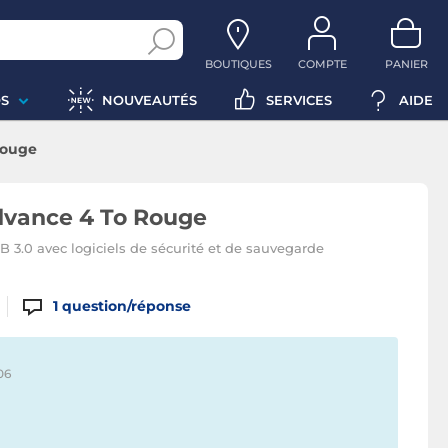
BOUTIQUES
COMPTE
PANIER
S
NOUVEAUTÉS
SERVICES
AIDE
Rouge
dvance 4 To Rouge
B 3.0 avec logiciels de sécurité et de sauvegarde
1
question/réponse
06