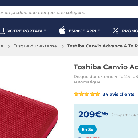
VOTRE PORTABLE
ESPACE APPLE
PROMO
ne
Disque dur externe
Toshiba Canvio Advance 4 To 
Toshiba Canvio A
Disque dur externe 4 To 2.5" US
automatique
34 avis clients
209€
95
Éco-part. : 0€
En 3x