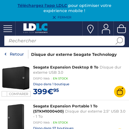
Téléchargez l'app LDLC
pour optimiser votre
expérience mobile !
FERMER
Retour
Disque dur externe Seagate Technology
Seagate Expansion Desktop 8 To
Disque dur
externe USB 3.0
DISPO
Web
:
EN
STOCK
Dispo dans
1 boutique
399€
95
COMPARER
Seagate Expansion Portable 1 To
(STKM1000400)
Disque dur externe 2.5" USB 3.0
- 1 To
DISPO
Web
:
EN
STOCK
Dispo dans
57 boutiques