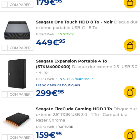
179€
95
COMPARER
Seagate One Touch HDD 8 To - Noir
Disque dur
externe portable USB-C - 8 To
DISPO
Web
:
EN
STOCK
449€
95
COMPARER
Seagate Expansion Portable 4 To
(STKM4000400)
Disque dur externe 2.5" USB 3.0
- 4 To
DISPO
Web
:
EN STOCK
fournisseur
Dispo dans
20 boutiques
299€
95
COMPARER
Seagate FireCuda Gaming HDD 1 To
Disque dur
externe 2.5" RGB USB 3.0 - 1 To - Compatible
Razer Chroma
DISPO
Web
:
RUPTURE
159€
95
COMPARER