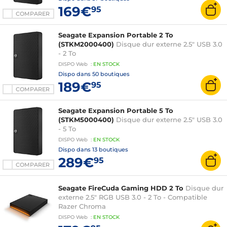
169€
95
COMPARER
Seagate Expansion Portable 2 To
(STKM2000400)
Disque dur externe 2.5" USB 3.0
- 2 To
DISPO
Web
:
EN
STOCK
Dispo dans
50 boutiques
189€
95
COMPARER
Seagate Expansion Portable 5 To
(STKM5000400)
Disque dur externe 2.5" USB 3.0
- 5 To
DISPO
Web
:
EN
STOCK
Dispo dans
13 boutiques
289€
95
COMPARER
Seagate FireCuda Gaming HDD 2 To
Disque dur
externe 2.5" RGB USB 3.0 - 2 To - Compatible
Razer Chroma
DISPO
Web
:
EN
STOCK