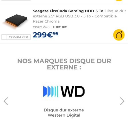
Seagate FireCuda Gaming HDD 5 To
Disque dur
externe 2.5" RGB USB 3.0 - 5 To - Compatible
Razer Chroma
DISPO
Web
:
RUPTURE
299€
95
COMPARER
NOS MARQUES DISQUE DUR
EXTERNE :
Disque dur externe
Western Digital