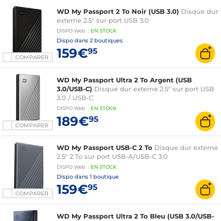
WD My Passport 2 To Noir (USB 3.0)
Disque dur
externe 2.5" sur port USB 3.0
DISPO
Web
:
EN
STOCK
Dispo dans
2 boutiques
159€
95
COMPARER
WD My Passport Ultra 2 To Argent (USB
3.0/USB-C)
Disque dur externe 2.5" sur port USB
3.0 / USB-C
DISPO
Web
:
EN
STOCK
189€
95
COMPARER
WD My Passport USB-C 2 To
Disque dur externe
2.5" 2 To sur port USB-A/USB-C 3.0
DISPO
Web
:
EN
STOCK
Dispo dans
1 boutique
159€
95
COMPARER
WD My Passport Ultra 2 To Bleu (USB 3.0/USB-