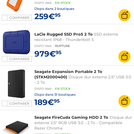
constructeur 2 ans)
DISPO
Web
:
EN
STOCK
Dispo dans
2 boutiques
259€
95
COMPARER
LaCie Rugged SSD Pro5 2 To
SSD externe
résistant IP68 - Thunderbolt 5
DISPO
Web
:
RUPTURE
979€
95
COMPARER
Seagate Expansion Portable 2 To
(STKM2000400)
Disque dur externe 2.5" USB 3.0
- 2 To
DISPO
Web
:
EN
STOCK
Dispo dans
51 boutiques
189€
95
COMPARER
Seagate FireCuda Gaming HDD 2 To
Disque dur
externe 2.5" RGB USB 3.0 - 2 To - Compatible
Razer Chroma