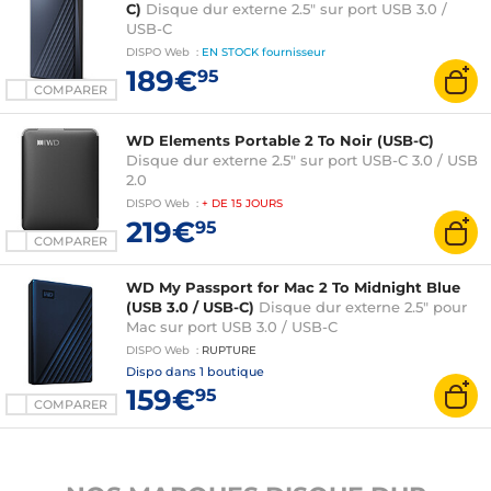
C)
Disque dur externe 2.5" sur port USB 3.0 /
USB-C
DISPO
Web
:
EN STOCK
fournisseur
189€
95
COMPARER
WD Elements Portable 2 To Noir (USB-C)
Disque dur externe 2.5" sur port USB-C 3.0 / USB
2.0
DISPO
Web
:
+ DE
15 JOURS
219€
95
COMPARER
WD My Passport for Mac 2 To Midnight Blue
(USB 3.0 / USB-C)
Disque dur externe 2.5" pour
Mac sur port USB 3.0 / USB-C
DISPO
Web
:
RUPTURE
Dispo dans
1 boutique
159€
95
COMPARER