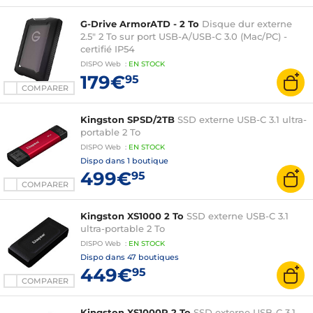
G-Drive ArmorATD - 2 To
Disque dur externe
2.5" 2 To sur port USB-A/USB-C 3.0 (Mac/PC) -
certifié IP54
DISPO
Web
:
EN
STOCK
179€
95
COMPARER
Kingston SPSD/2TB
SSD externe USB-C 3.1 ultra-
portable 2 To
DISPO
Web
:
EN
STOCK
Dispo dans
1 boutique
499€
95
COMPARER
Kingston XS1000 2 To
SSD externe USB-C 3.1
ultra-portable 2 To
DISPO
Web
:
EN
STOCK
Dispo dans
47 boutiques
449€
95
COMPARER
Kingston XS1000R 2 To
SSD externe USB-C 3.1