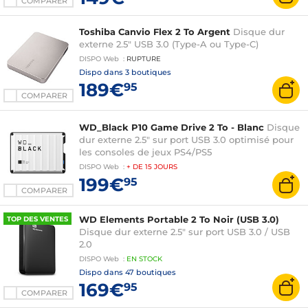
COMPARER
Toshiba Canvio Flex 2 To Argent
Disque dur
externe 2.5" USB 3.0 (Type-A ou Type-C)
DISPO
Web
:
RUPTURE
Dispo dans
3 boutiques
189€
95
COMPARER
WD_Black P10 Game Drive 2 To - Blanc
Disque
dur externe 2.5" sur port USB 3.0 optimisé pour
les consoles de jeux PS4/PS5
DISPO
Web
:
+ DE
15 JOURS
199€
95
COMPARER
WD Elements Portable 2 To Noir (USB 3.0)
TOP DES VENTES
Disque dur externe 2.5" sur port USB 3.0 / USB
2.0
DISPO
Web
:
EN
STOCK
Dispo dans
47 boutiques
169€
95
COMPARER