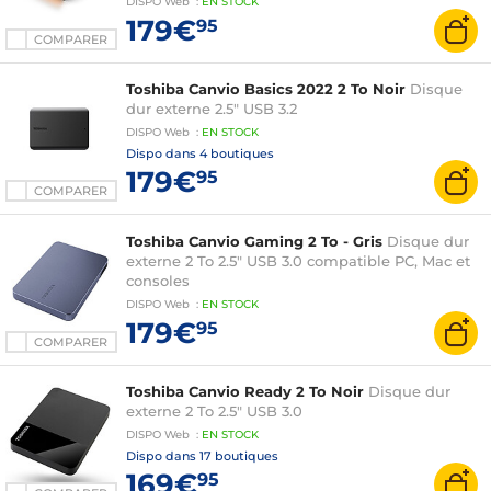
DISPO
Web
:
EN
STOCK
179€
95
COMPARER
Toshiba Canvio Basics 2022 2 To Noir
Disque
dur externe 2.5" USB 3.2
DISPO
Web
:
EN
STOCK
Dispo dans
4 boutiques
179€
95
COMPARER
Toshiba Canvio Gaming 2 To - Gris
Disque dur
externe 2 To 2.5" USB 3.0 compatible PC, Mac et
consoles
DISPO
Web
:
EN
STOCK
179€
95
COMPARER
Toshiba Canvio Ready 2 To Noir
Disque dur
externe 2 To 2.5" USB 3.0
DISPO
Web
:
EN
STOCK
Dispo dans
17 boutiques
169€
95