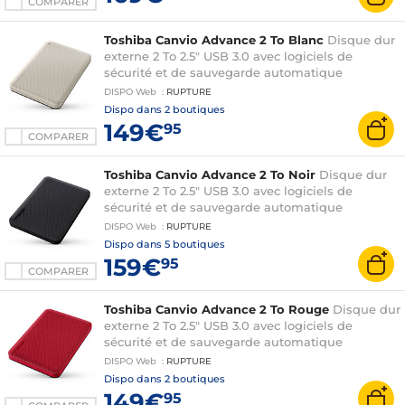
COMPARER
Toshiba Canvio Advance 2 To Blanc
Disque dur
externe 2 To 2.5" USB 3.0 avec logiciels de
sécurité et de sauvegarde automatique
DISPO
Web
:
RUPTURE
Dispo dans
2 boutiques
149€
95
COMPARER
Toshiba Canvio Advance 2 To Noir
Disque dur
externe 2 To 2.5" USB 3.0 avec logiciels de
sécurité et de sauvegarde automatique
DISPO
Web
:
RUPTURE
Dispo dans
5 boutiques
159€
95
COMPARER
Toshiba Canvio Advance 2 To Rouge
Disque dur
externe 2 To 2.5" USB 3.0 avec logiciels de
sécurité et de sauvegarde automatique
DISPO
Web
:
RUPTURE
Dispo dans
2 boutiques
149€
95