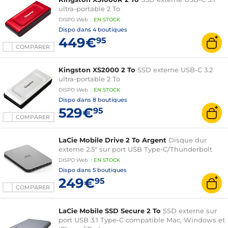
ultra-portable 2 To
DISPO
Web
:
EN
STOCK
Dispo dans
4 boutiques
449€
95
COMPARER
Kingston XS2000 2 To
SSD externe USB-C 3.2
ultra-portable 2 To
DISPO
Web
:
EN
STOCK
Dispo dans
8 boutiques
529€
95
COMPARER
LaCie Mobile Drive 2 To Argent
Disque dur
externe 2.5" sur port USB Type-C/Thunderbolt
DISPO
Web
:
EN
STOCK
Dispo dans
5 boutiques
249€
95
COMPARER
LaCie Mobile SSD Secure 2 To
SSD externe sur
port USB 3.1 Type-C compatible Mac, Windows et