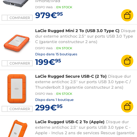
iPhone/iPad
DISPO
Web
:
EN
STOCK
979€
95
COMPARER
LaCie Rugged Mini 2 To (USB 3.0 Type C)
Disque
dur externe antichoc 2.5'' sur ports USB 3.0 Type
C (garantie constructeur 2 ans)
DISPO
Web
:
EN
STOCK
Dispo dans
15 boutiques
199€
95
COMPARER
LaCie Rugged Secure USB-C (2 To)
Disque dur
externe antichoc 2.5'' sur ports USB 3.0 type-C /
Thunderbolt 3 (garantie constructeur 2 ans)
DISPO
Web
:
EN
STOCK
Dispo dans
1 boutique
299€
95
COMPARER
LaCie Rugged USB-C 2 To (Apple)
Disque dur
externe antichoc 2.5'' sur ports USB 3.0 type C -
Apple - Inclus 2 ans de services Rescue (garantie