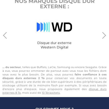
NOS MARQUES DISQUE DUR
EXTERNE :
Disque dur externe
Western Digital
… du secteur
, telles que Buffalo, LaCie, Samsung ou encore Seagate. Grâce
à eux, vous pourrez emmener de partout avec vous tous les fichiers dont
vous avez le plus besoin. De plus, vous pourrez
faire confiance à ces
disques durs externes 2 To
pour conserver vos documents en toute
sécurité, grâce à une durée de vie bien supérieure à des périphériques de
stockage utilisant de la mémoire flash par exemple. Si vous avez besoin
d'encore plus d'espace, nous proposons également des
disque durs
externes 8 To
, mais aussi de
10 Téraoctets
.