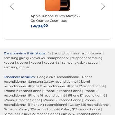
ge
Apple iPhone 17 Pro Max 256
App
Go Orange Cosmique
Ar
00
1 479€
1 
Dans la même thématique :
4s
|
reconditionne samsung xcover
|
samsung galaxy xcover 4s
|
smarphone 5"
|
telephone samsung
xcover
|
x cover
|
xcover
|
xcover 4 s
|
samsung galaxy xcover
|
samsung xcover
Tendances actuelles :
Google Pixel reconditionné
|
iPhone
reconditionné
|
Samsung Galaxy reconditionné
|
Xiaomi
reconditionné
|
iPhone 11 reconditionné
|
iPhone 12 reconditionné
|
iPhone 13 reconditionné
|
iPhone 14 reconditionné
|
iPhone 15
reconditionné
|
iPhone 16 reconditionné
|
iPhone 17 reconditionné
|
iPhone X reconditionné
|
iPhone SE reconditionné
|
iPhone 8
reconditionné
|
iPhone Air reconditionné
|
Galaxy S25 reconditionné
|
Samsung Galaxy S24 reconditionné
|
Galaxy S23 reconditionné
|
Samsung Galaxy S22 reconditionné
|
Galaxy S21 reconditionné
|