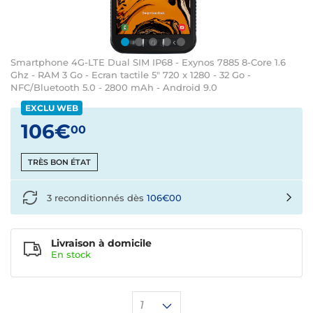
Smartphone 4G-LTE Dual SIM IP68 - Exynos 7885 8-Core 1.6
Ghz - RAM 3 Go - Ecran tactile 5" 720 x 1280 - 32 Go -
NFC/Bluetooth 5.0 - 2800 mAh - Android 9.0
EXCLU WEB
106€
00
TRÈS BON ÉTAT
3 reconditionnés dès
106€00
Livraison à domicile
En
stock
1