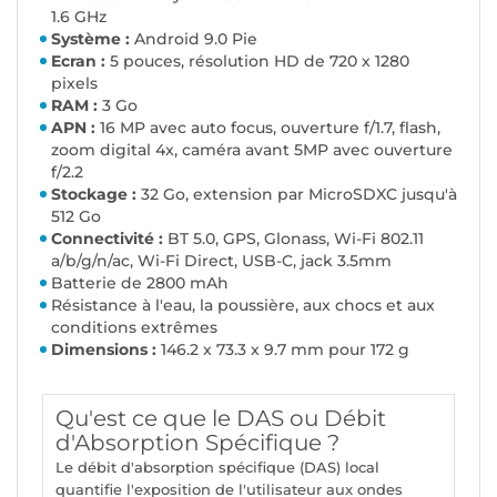
1.6 GHz
Système :
Android 9.0 Pie
Ecran :
5 pouces, résolution HD de 720 x 1280
pixels
RAM :
3 Go
APN :
16 MP avec auto focus, ouverture f/1.7, flash,
zoom digital 4x, caméra avant 5MP avec ouverture
f/2.2
Stockage :
32 Go, extension par MicroSDXC
jusqu'à
512 Go
Connectivité :
BT 5.0, GPS, Glonass, Wi-Fi 802.11
a/b/g/n/ac, Wi-Fi Direct, USB-C, jack 3.5mm
Batterie de 2800 mAh
Résistance à l'eau, la poussière, aux chocs et aux
conditions extrêmes
Dimensions :
146.2 x 73.3 x 9.7 mm pour 172 g
Qu'est ce que le DAS ou Débit
d'Absorption Spécifique ?
Le débit d'absorption spécifique (DAS) local
quantifie l'exposition de l'utilisateur aux ondes