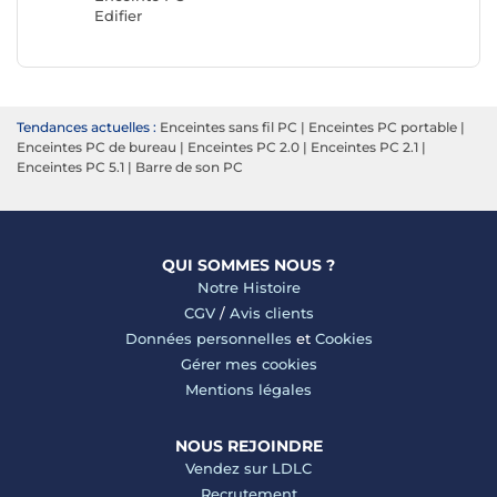
Edifier
Tendances actuelles :
Enceintes sans fil PC
|
Enceintes PC portable
|
Enceintes PC de bureau
|
Enceintes PC 2.0
|
Enceintes PC 2.1
|
Enceintes PC 5.1
|
Barre de son PC
QUI SOMMES NOUS ?
Notre Histoire
CGV
/
Avis clients
Données personnelles
et
Cookies
Gérer mes cookies
Mentions légales
NOUS REJOINDRE
Vendez sur LDLC
Recrutement