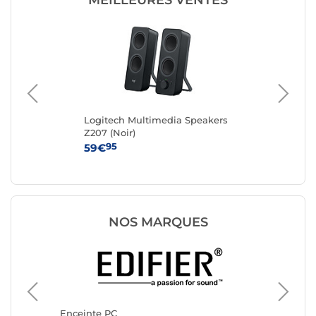
MEILLEURES VENTES
906
Logitech Multimedia Speakers
Log
Z207 (Noir)
95
59€
49
NOS MARQUES
Enceint
Logitec
Enceinte PC