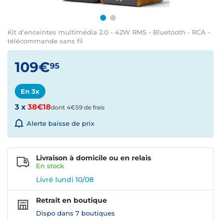
Kit d'enceintes multimédia 2.0 - 42W RMS - Bluetooth - RCA -
télécommande sans fil
109€
95
En 3x
3 x
38€18
dont 4€59 de frais
Alerte baisse de prix
Livraison à domicile ou en relais
En
stock
Livré lundi 10/08
Retrait en boutique
Dispo dans
7 boutiques