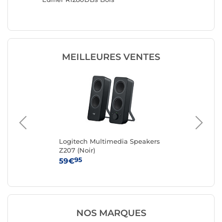
MEILLEURES VENTES
623
Logitech Multimedia Speakers
Raz
Z207 (Noir)
95
59€
10
NOS MARQUES