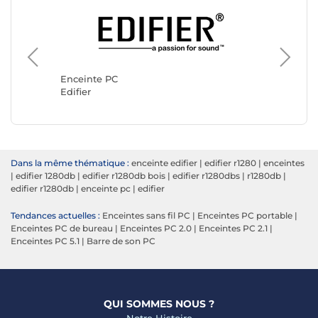
Enceint
Logitec
Enceinte PC
Edifier
Dans la même thématique :
enceinte edifier
|
edifier r1280
|
enceintes
|
edifier 1280db
|
edifier r1280db bois
|
edifier r1280dbs
|
r1280db
|
edifier r1280db
|
enceinte pc
|
edifier
Tendances actuelles :
Enceintes sans fil PC
|
Enceintes PC portable
|
Enceintes PC de bureau
|
Enceintes PC 2.0
|
Enceintes PC 2.1
|
Enceintes PC 5.1
|
Barre de son PC
QUI SOMMES NOUS ?
Notre Histoire