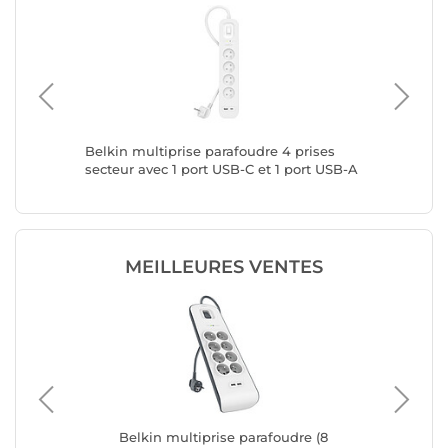
F, CEE
Belkin multiprise parafoudre 4 prises
Belkin m
secteur avec 1 port USB-C et 1 port USB-A
secteur)
MEILLEURES VENTES
e 8
Belkin multiprise parafoudre (8
Bel