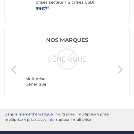
SB-
prises secteur + 2 prises USB)
pri
95
39€
19
NOS MARQUES
Multipri
Belkin
Multiprise
Générique
Dans la même thématique :
multi prise
|
multiprise 4 prise
|
multiprise 4 prises avec interrupteur
|
multiprise