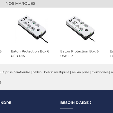
NOS MARQUES
6
Eaton Protection Box 6
Eaton Protection Box 6
E
USB DIN
USB FR
F
ultiprise parafoudre
|
belkin
|
belkin multiprise
|
belkin prise
|
multiprises
|
m
5
INDRE
BESOIN D'AIDE ?