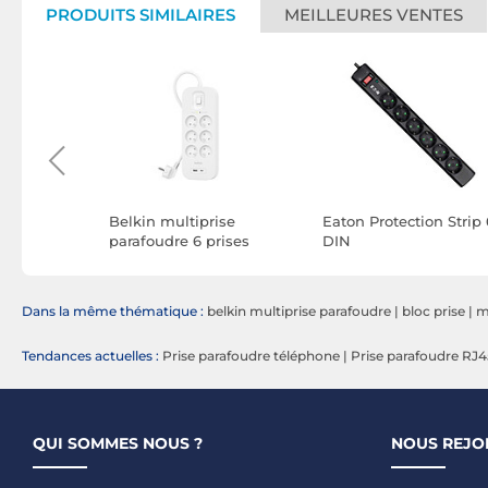
PRODUITS SIMILAIRES
MEILLEURES VENTES
on Box 1
Belkin multiprise
Eaton Protection Strip 
parafoudre 6 prises
DIN
secteur avec 1 port USB-
C et 1 port USB-A
Dans la même thématique :
belkin multiprise parafoudre
|
bloc prise
|
m
Tendances actuelles :
Prise parafoudre téléphone
|
Prise parafoudre RJ4
QUI SOMMES NOUS ?
NOUS REJO