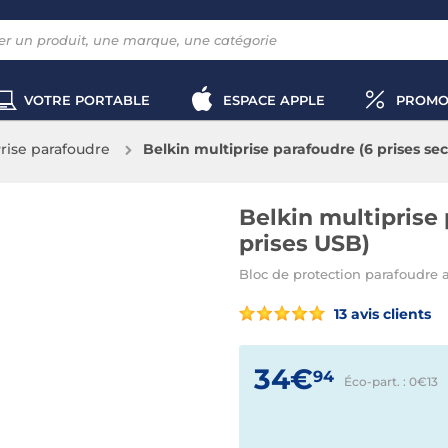
VOTRE PORTABLE
ESPACE APPLE
PROMO
rise parafoudre
Belkin multiprise parafoudre (6 prises sec
Belkin multiprise 
prises USB)
Bloc de protection parafoudre a
13 avis clients
34€
94
Éco-part. : 0€
13