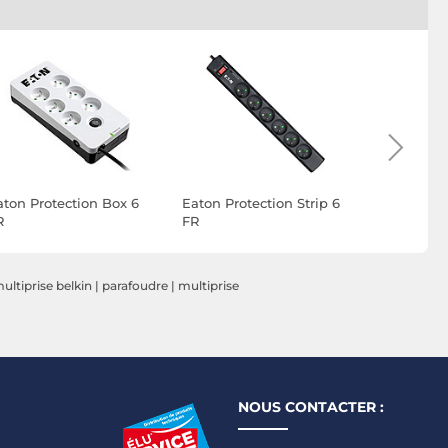
aton Protection Box 6
Eaton Protection Strip 6
Belkin mul
R
FR
parafoudre
secteur)
ultiprise belkin
|
parafoudre
|
multiprise
NOUS CONTACTER :