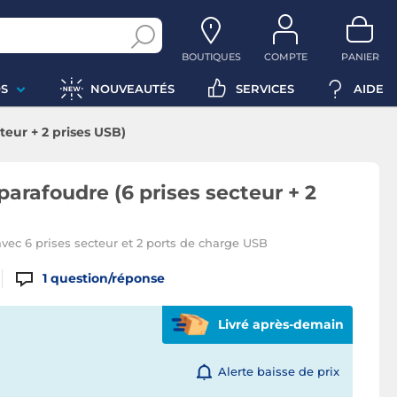
BOUTIQUES
COMPTE
PANIER
S
NOUVEAUTÉS
SERVICES
AIDE
teur + 2 prises USB)
parafoudre (6 prises secteur + 2
vec 6 prises secteur et 2 ports de charge USB
1
question/réponse
Livré après-demain
Alerte baisse de prix