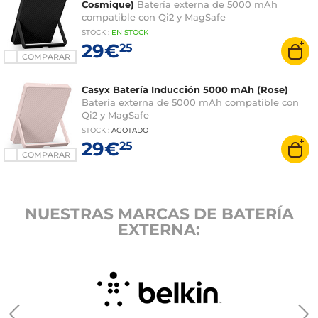
Cosmique)
Batería externa de 5000 mAh
compatible con Qi2 y MagSafe
STOCK
:
EN STOCK
29€
25
COMPARAR
Casyx Batería Inducción 5000 mAh (Rose)
Batería externa de 5000 mAh compatible con
Qi2 y MagSafe
STOCK
:
AGOTADO
29€
25
COMPARAR
NUESTRAS MARCAS DE BATERÍA
EXTERNA: