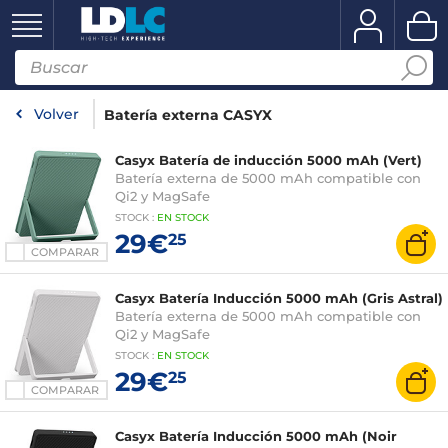
Volver
Batería externa CASYX
Casyx Batería de inducción 5000 mAh (Vert)
Batería externa de 5000 mAh compatible con
Qi2 y MagSafe
STOCK
:
EN STOCK
29€
25
COMPARAR
Casyx Batería Inducción 5000 mAh (Gris Astral)
Batería externa de 5000 mAh compatible con
Qi2 y MagSafe
STOCK
:
EN STOCK
29€
25
COMPARAR
Casyx Batería Inducción 5000 mAh (Noir