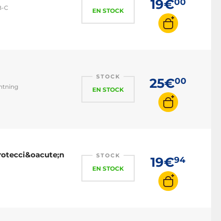
19€
00
B-C
EN STOCK
STOCK
25€
00
htning
EN STOCK
Protecci&oacute;n
STOCK
19€
94
EN STOCK