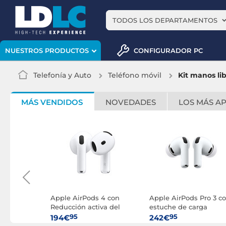
TODOS LOS DEPARTAMENTOS
CONFIGURADOR PC
NUESTROS PRODUCTOS
Telefonía y Auto
Teléfono móvil
Kit manos lib
MÁS VENDIDOS
NOVEDADES
LOS MÁS A
a) Blanco
Apple AirPods 4 con
Apple AirPods Pro 3 c
Reducción activa del
estuche de carga
ruido
MagSafe (USB-C)
95
95
194€
242€