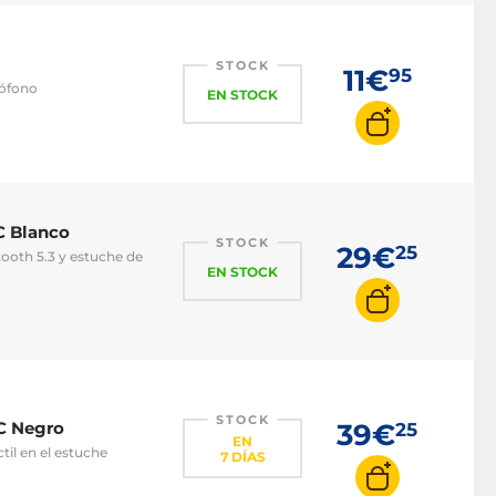
STOCK
11€
95
rófono
EN STOCK
C Blanco
STOCK
29€
25
tooth 5.3 y estuche de
EN STOCK
STOCK
NC Negro
39€
25
EN
til en el estuche
7 DÍAS