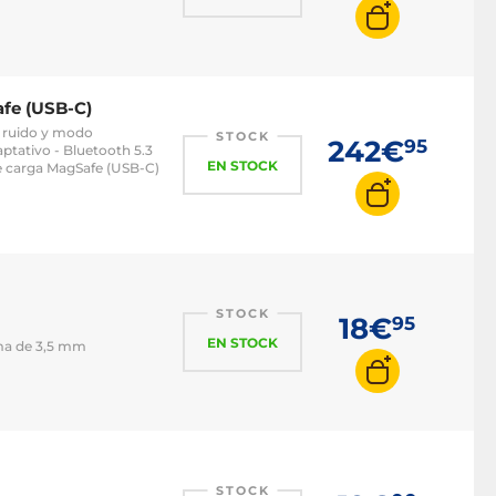
afe (USB-C)
l ruido y modo
STOCK
242€
95
aptativo - Bluetooth 5.3
EN STOCK
de carga MagSafe (USB-C)
STOCK
18€
95
EN STOCK
oma de 3,5 mm
STOCK