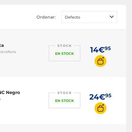
Ordenar:
Defecto
ta
STOCK
14€
95
micrófono
EN STOCK
NC Negro
STOCK
24€
95
o
EN STOCK