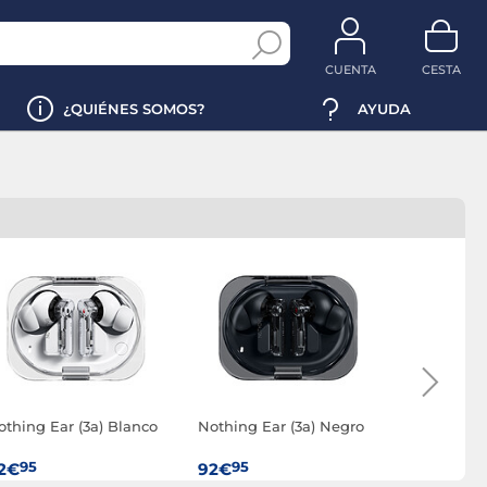
CUENTA
CESTA
¿QUIÉNES SOMOS?
AYUDA
othing Ear (3a) Blanco
Nothing Ear (3a) Negro
Apple Air
estuche d
MagSafe (
95
95
95
2€
92€
216€