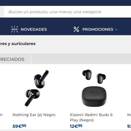
NOVEDADES
PROMOCIONES
res y auriculares
PRECIADOS
on
Nothing Ear (a) Negro
Xiaomi Redmi Buds 6
N
Play (Negro)
95
95
59€
12€
9