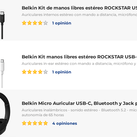
Belkin Kit de manos libres estéreo ROCKSTAR U
Auriculares internos estéreo con mando a distancia, micrófon
1 opinión
Belkin Kit manos libres estéreo ROCKSTAR USB-
Auriculares in-ear estéreo con mando a distancia, micrófono 
1 opinión
Belkin Micro Auricular USB-C, Bluetooth y Jack 
Auriculares inalámbricos - sonido estéreo - Bluetooth 5.2 - mic
autonomía de 65 horas
4 opiniones