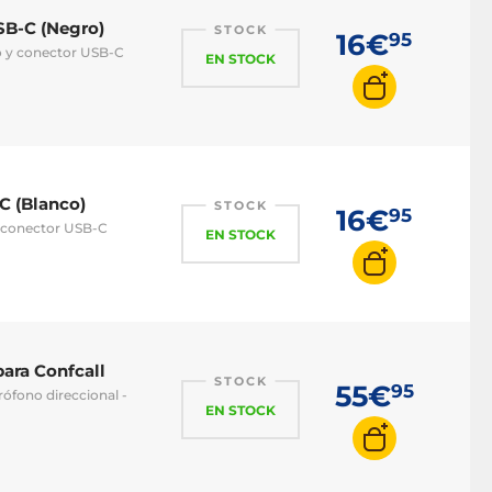
SB-C (Negro)
STOCK
16€
95
o y conector USB-C
EN STOCK
C (Blanco)
STOCK
16€
95
y conector USB-C
EN STOCK
para Confcall
STOCK
55€
95
rófono direccional -
EN STOCK