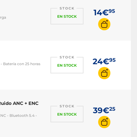
STOCK
14€
95
EN STOCK
arga
STOCK
24€
95
 - Batería con 25 horas
EN STOCK
Ruido ANC + ENC
STOCK
39€
25
EN STOCK
NC - Bluetooth 5.4 -