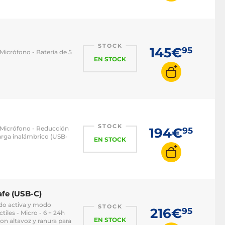
STOCK
145€
95
/Micrófono - Batería de 5
EN STOCK
STOCK
s/Micrófono - Reducción
194€
95
carga inalámbrico (USB-
EN STOCK
afe (USB-C)
ido activa y modo
STOCK
216€
95
tiles - Micro - 6 + 24h
EN STOCK
on altavoz y ranura para