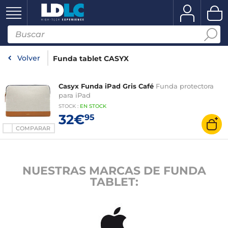
Volver
Funda tablet CASYX
Casyx Funda iPad Gris Café
Funda protectora
para iPad
STOCK
:
EN STOCK
32€
95
COMPARAR
NUESTRAS MARCAS DE FUNDA
TABLET: