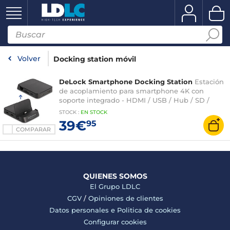
Volver
Docking station móvil
DeLock Smartphone Docking Station
Estación
de acoplamiento para smartphone 4K con
soporte integrado - HDMI / USB / Hub / SD /
Micro SD para Android o Windows
STOCK
:
EN STOCK
39€
95
COMPARAR
QUIENES SOMOS
El Grupo LDLC
CGV
/
Opiniones de clientes
Datos personales e
Politica de cookies
Configurar cookies