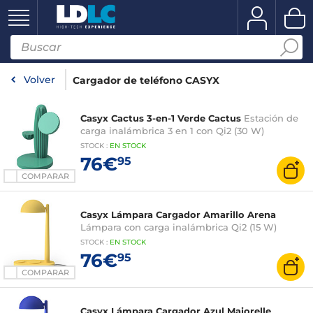
Volver
Cargador de teléfono CASYX
Casyx Cactus 3-en-1 Verde Cactus
Estación de
carga inalámbrica 3 en 1 con Qi2 (30 W)
STOCK
:
EN STOCK
76€
95
COMPARAR
Casyx Lámpara Cargador Amarillo Arena
Lámpara con carga inalámbrica Qi2 (15 W)
STOCK
:
EN STOCK
76€
95
COMPARAR
Casyx Lámpara Cargador Azul Majorelle