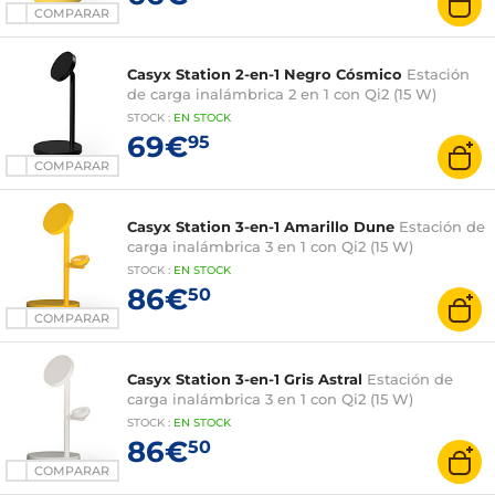
COMPARAR
Casyx Station 2-en-1 Negro Cósmico
Estación
de carga inalámbrica 2 en 1 con Qi2 (15 W)
STOCK
:
EN STOCK
69€
95
COMPARAR
Casyx Station 3-en-1 Amarillo Dune
Estación de
carga inalámbrica 3 en 1 con Qi2 (15 W)
STOCK
:
EN STOCK
86€
50
COMPARAR
Casyx Station 3-en-1 Gris Astral
Estación de
carga inalámbrica 3 en 1 con Qi2 (15 W)
STOCK
:
EN STOCK
86€
50
COMPARAR