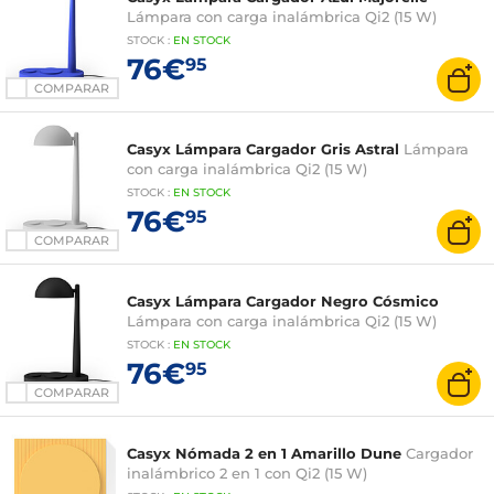
Lámpara con carga inalámbrica Qi2 (15 W)
STOCK
:
EN STOCK
76€
95
COMPARAR
Casyx Lámpara Cargador Gris Astral
Lámpara
con carga inalámbrica Qi2 (15 W)
STOCK
:
EN STOCK
76€
95
COMPARAR
Casyx Lámpara Cargador Negro Cósmico
Lámpara con carga inalámbrica Qi2 (15 W)
STOCK
:
EN STOCK
76€
95
COMPARAR
Casyx Nómada 2 en 1 Amarillo Dune
Cargador
inalámbrico 2 en 1 con Qi2 (15 W)