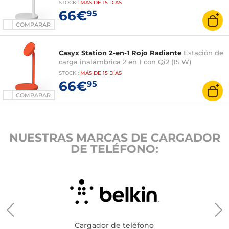
STOCK
:
MÁS DE
15 DÍAS
66€
95
COMPARAR
Casyx Station 2-en-1 Rojo Radiante
Estación de
carga inalámbrica 2 en 1 con Qi2 (15 W)
STOCK
:
MÁS DE
15 DÍAS
66€
95
COMPARAR
NUESTRAS MARCAS DE CARGADOR
DE TELÉFONO:
Cargador de teléfono