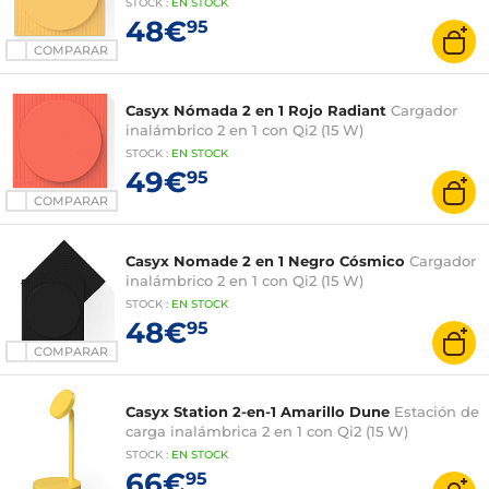
STOCK
:
EN STOCK
48€
95
COMPARAR
Casyx Nómada 2 en 1 Rojo Radiant
Cargador
inalámbrico 2 en 1 con Qi2 (15 W)
STOCK
:
EN STOCK
49€
95
COMPARAR
Casyx Nomade 2 en 1 Negro Cósmico
Cargador
inalámbrico 2 en 1 con Qi2 (15 W)
STOCK
:
EN STOCK
48€
95
COMPARAR
Casyx Station 2-en-1 Amarillo Dune
Estación de
carga inalámbrica 2 en 1 con Qi2 (15 W)
STOCK
:
EN STOCK
66€
95