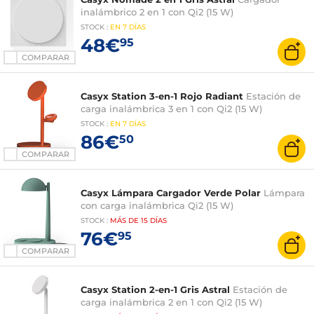
inalámbrico 2 en 1 con Qi2 (15 W)
STOCK
:
EN
7 DÍAS
48€
95
COMPARAR
Casyx Station 3-en-1 Rojo Radiant
Estación de
carga inalámbrica 3 en 1 con Qi2 (15 W)
STOCK
:
EN
7 DÍAS
86€
50
COMPARAR
Casyx Lámpara Cargador Verde Polar
Lámpara
con carga inalámbrica Qi2 (15 W)
STOCK
:
MÁS DE
15 DÍAS
76€
95
COMPARAR
Casyx Station 2-en-1 Gris Astral
Estación de
carga inalámbrica 2 en 1 con Qi2 (15 W)