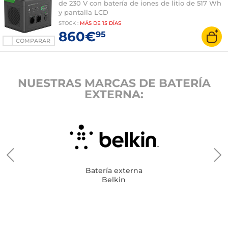
de 230 V con batería de iones de litio de 517 Wh
y pantalla LCD
STOCK
:
MÁS DE
15 DÍAS
860€
95
COMPARAR
NUESTRAS MARCAS DE BATERÍA
EXTERNA:
Batería externa
Belkin