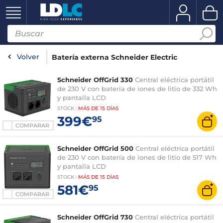
Volver
Batería externa Schneider Electric
Schneider OffGrid 330
Central eléctrica portátil
de 230 V con batería de iones de litio de 332 Wh
y pantalla LCD
STOCK
:
MÁS DE
15 DÍAS
399€
95
COMPARAR
Schneider OffGrid 500
Central eléctrica portátil
de 230 V con batería de iones de litio de 517 Wh
y pantalla LCD
STOCK
:
MÁS DE
15 DÍAS
581€
95
COMPARAR
Schneider OffGrid 730
Central eléctrica portátil