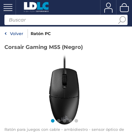
Volver
Ratón PC
Corsair Gaming M55 (Negro)
Ratón para juegos con cable - ambidiestro - sensor óptico de