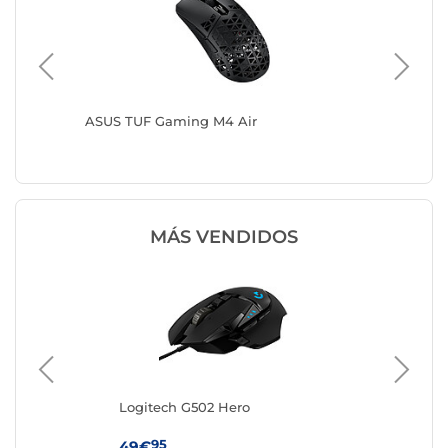
ASUS TUF Gaming M4 Air
Corsair
MÁS VENDIDOS
Logitech G502 Hero
IN
nco
95
49€
19