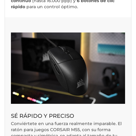
continuo
(hasta 16.000 ppp) y
6 botones de clic
rápido
para un control óptimo.
SÉ RÁPIDO Y PRECISO
Conviértete en una fuerza realmente imparable. El
ratón para juegos CORSAIR M55, con su forma
compacta y simétrica, se adapta al tamaño de tu