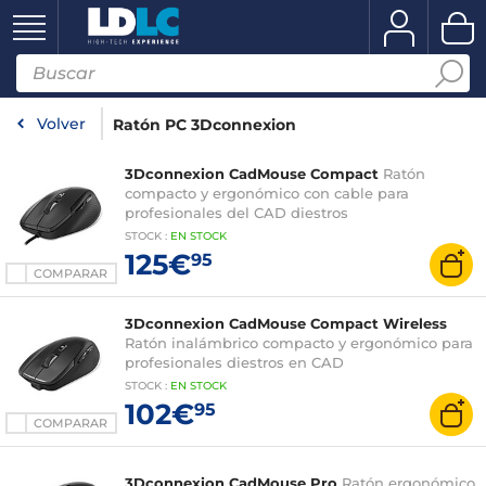
Volver
Ratón PC 3Dconnexion
3Dconnexion CadMouse Compact
Ratón
compacto y ergonómico con cable para
profesionales del CAD diestros
STOCK
:
EN STOCK
125€
95
COMPARAR
3Dconnexion CadMouse Compact Wireless
Ratón inalámbrico compacto y ergonómico para
profesionales diestros en CAD
STOCK
:
EN STOCK
102€
95
COMPARAR
3Dconnexion CadMouse Pro
Ratón ergonómico