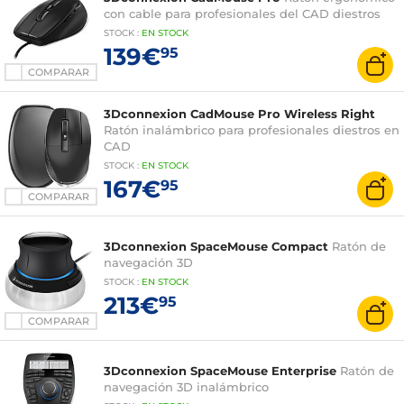
con cable para profesionales del CAD diestros
STOCK
:
EN STOCK
139€
95
COMPARAR
3Dconnexion CadMouse Pro Wireless Right
Ratón inalámbrico para profesionales diestros en
CAD
STOCK
:
EN STOCK
167€
95
COMPARAR
3Dconnexion SpaceMouse Compact
Ratón de
navegación 3D
STOCK
:
EN STOCK
213€
95
COMPARAR
3Dconnexion SpaceMouse Enterprise
Ratón de
navegación 3D inalámbrico